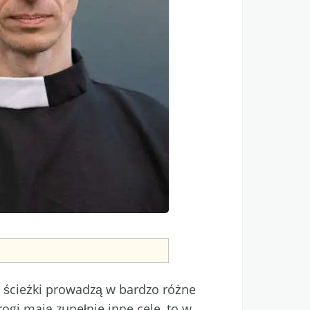
e ścieżki prowadzą w bardzo różne
rogi mają zupełnie inne cele, to w