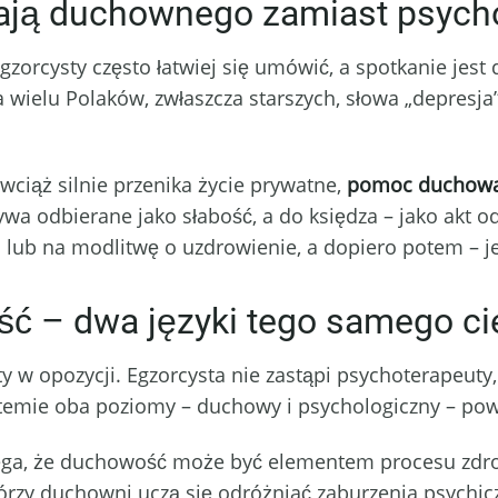
rają duchownego zamiast psych
gzorcysty często łatwiej się umówić, a spotkanie jest
 wielu Polaków, zwłaszcza starszych, słowa „depresja”
wciąż silnie przenika życie prywatne,
pomoc duchowa 
wa odbierane jako słabość, a do księdza – jako akt od
łu lub na modlitwę o uzdrowienie, a dopiero potem – j
ć – dwa języki tego samego ci
ty w opozycji. Egzorcysta nie zastąpi psychoterapeuty
stemie oba poziomy – duchowy i psychologiczny – pow
ega, że duchowość może być elementem procesu zdrow
órzy duchowni uczą się odróżniać zaburzenia psych