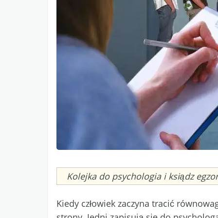
Caption
Kolejka do psychologia i ksiądz egzo
Kiedy człowiek zaczyna tracić równowa
strony. Jedni zapisują się do psychologa