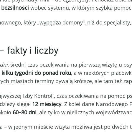
 bezsilności
wobec systemu, w którym szybka pomoc
hownego, który „wypędza demony”, niż do specjalisty, 
fakty i liczby
dni
, średni czas oczekiwania na pierwszą wizytę u 
d
kilku tygodni do ponad roku
, a w niektórych placów
zych miastach terminy bywają krótsze, ale tam też za
jwyższej Izby Kontroli, czas oczekiwania na pomoc p
dzieży sięgał
12 miesięcy
. Z kolei dane Narodowego 
około
60–80 dni
, ale tylko w nielicznych województwac
na – w jednym mieście wizyta możliwa jest po dwóch 