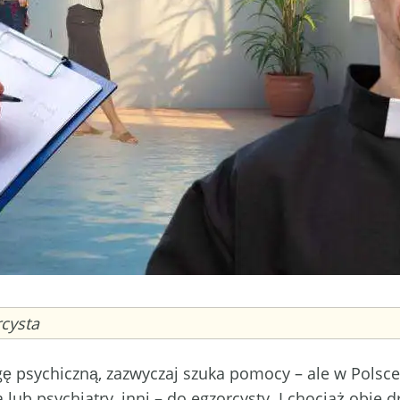
rcysta
gę psychiczną, zazwyczaj szuka pomocy – ale w Polsc
 lub psychiatry, inni – do egzorcysty. I chociaż obie d