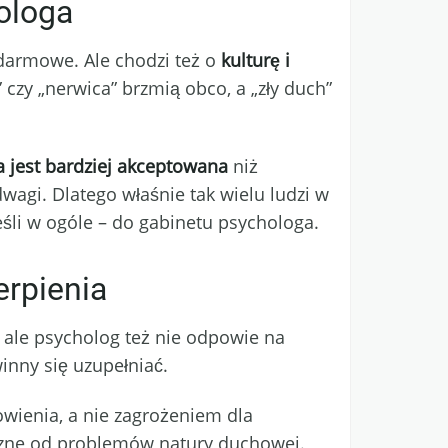
ologa
 darmowe. Ale chodzi też o
kulturę i
 czy „nerwica” brzmią obco, a „zły duch”
jest bardziej akceptowana
niż
wagi. Dlatego właśnie tak wielu ludzi w
eśli w ogóle – do gabinetu psychologa.
erpienia
, ale psycholog też nie odpowie na
inny się uzupełniać.
ienia, a nie zagrożeniem dla
iczne od problemów natury duchowej.