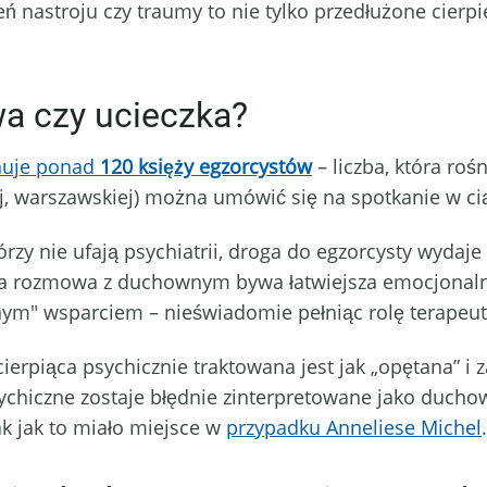
ń nastroju czy traumy to nie tylko przedłużone cierpie
wa czy ucieczka?
nuje ponad
120 księży egzorcystów
– liczba, która roś
ej, warszawskiej) można umówić się na spotkanie w cią
órzy nie ufają psychiatrii, droga do egzorcysty wydaje
, a rozmowa z duchownym bywa łatwiejsza emocjonalnie
nym" wsparciem – nieświadomie pełniąc rolę terapeut
ierpiąca psychicznie traktowana jest jak „opętana” i 
psychiczne zostaje błędnie zinterpretowane jako duc
tak jak to miało miejsce w
przypadku Anneliese Michel