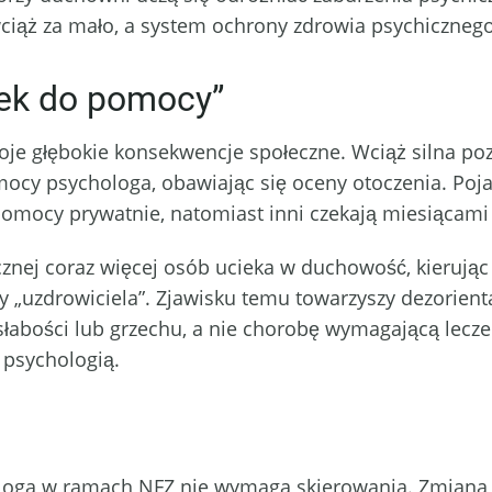
wciąż za mało, a system ochrony zdrowia psychiczneg
jek do pomocy”
je głębokie konsekwencje społeczne. Wciąż silna pozo
mocy psychologa, obawiając się oceny otoczenia. Poja
 pomocy prywatnie, natomiast inni czekają miesiącam
ej coraz więcej osób ucieka w duchowość, kierując 
y „uzdrowiciela”. Zjawisku temu towarzyszy dezorient
słabości lub grzechu, a nie chorobę wymagającą lecze
 psychologią.
ologa w ramach NFZ nie wymaga skierowania. Zmiana 