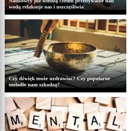
Naukowcy już wiedzą czemu przebywanie nad
wodą relaksuje nas i uszczęśliwia
Czy dźwięk może uzdrawiać? Czy popularne
melodie nam szkodzą?