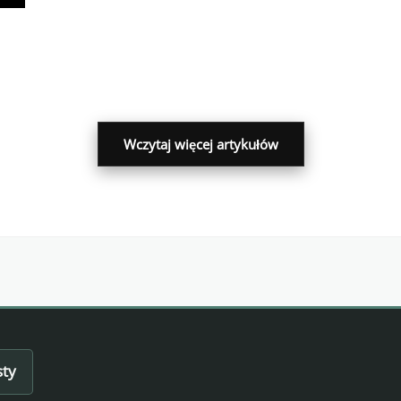
ne
u!
Wczytaj więcej artykułów
sty