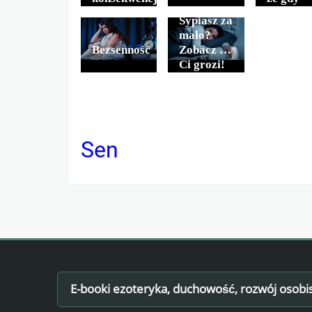
śpimy
Sypiasz za
nasze
mało?
mózgi
Bezsenność
Zobacz co
poddawa
Ci grozi!
są prani
Sen
E-booki ezoteryka, duchowość, rozwój osobi
Footer