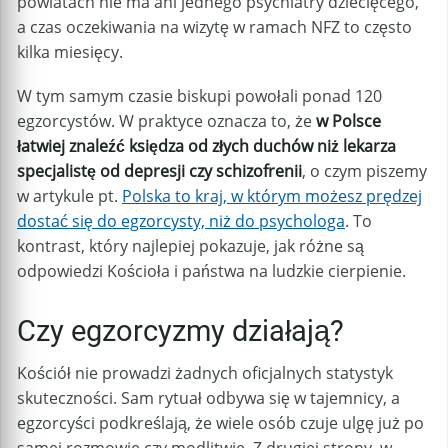
powiatach nie ma ani jednego psychiatry dziecięcego,
a czas oczekiwania na wizytę w ramach NFZ to często
kilka miesięcy.
W tym samym czasie biskupi powołali ponad 120
egzorcystów. W praktyce oznacza to, że
w Polsce
łatwiej znaleźć księdza od złych duchów niż lekarza
specjalistę od depresji czy schizofrenii
, o czym piszemy
w artykule pt.
Polska to kraj, w którym możesz prędzej
dostać się do egzorcysty, niż do psychologa
.
To
kontrast, który najlepiej pokazuje, jak różne są
odpowiedzi Kościoła i państwa na ludzkie cierpienie.
Czy egzorcyzmy działają?
Kościół nie prowadzi żadnych oficjalnych statystyk
skuteczności. Sam rytuał odbywa się w tajemnicy, a
egzorcyści podkreślają, że wiele osób czuje ulgę już po