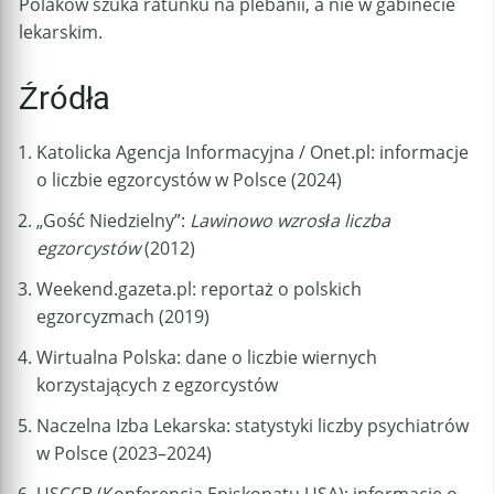
Polaków szuka ratunku na plebanii, a nie w gabinecie
lekarskim.
Źródła
Katolicka Agencja Informacyjna / Onet.pl: informacje
o liczbie egzorcystów w Polsce (2024)
„Gość Niedzielny”:
Lawinowo wzrosła liczba
egzorcystów
(2012)
Weekend.gazeta.pl: reportaż o polskich
egzorcyzmach (2019)
Wirtualna Polska: dane o liczbie wiernych
korzystających z egzorcystów
Naczelna Izba Lekarska: statystyki liczby psychiatrów
w Polsce (2023–2024)
USCCB (Konferencja Episkopatu USA): informacje o