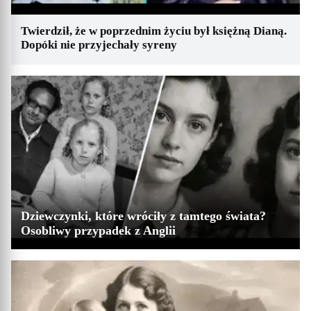
Twierdził, że w poprzednim życiu był księżną Dianą.
Dopóki nie przyjechały syreny
Dziewczynki, które wróciły z tamtego świata?
Osobliwy przypadek z Anglii