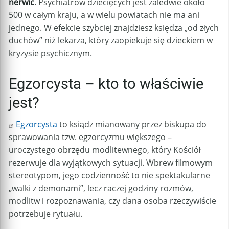
nerwic
. Psychiatrów dziecięcych jest zaledwie około
500 w całym kraju, a w wielu powiatach nie ma ani
jednego. W efekcie szybciej znajdziesz księdza „od złych
duchów” niż lekarza, który zaopiekuje się dzieckiem w
kryzysie psychicznym.
Egzorcysta – kto to właściwie
jest?
Egzorcysta
to ksiądz mianowany przez biskupa do
sprawowania tzw. egzorcyzmu większego –
uroczystego obrzędu modlitewnego, który Kościół
rezerwuje dla wyjątkowych sytuacji. Wbrew filmowym
stereotypom, jego codzienność to nie spektakularne
„walki z demonami”, lecz raczej godziny rozmów,
modlitw i rozpoznawania, czy dana osoba rzeczywiście
potrzebuje rytuału.