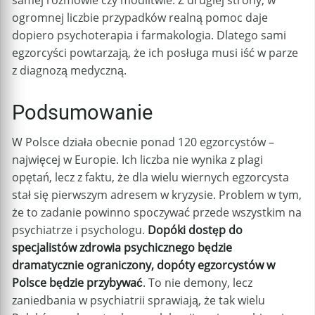
samej rozmowie czy modlitwie. Z drugiej strony, w
ogromnej liczbie przypadków realną pomoc daje
dopiero psychoterapia i farmakologia. Dlatego sami
egzorcyści powtarzają, że ich posługa musi iść w parze
z diagnozą medyczną.
Podsumowanie
W Polsce działa obecnie ponad 120 egzorcystów –
najwięcej w Europie. Ich liczba nie wynika z plagi
opętań, lecz z faktu, że dla wielu wiernych egzorcysta
stał się pierwszym adresem w kryzysie. Problem w tym,
że to zadanie powinno spoczywać przede wszystkim na
psychiatrze i psychologu.
Dopóki dostęp do
specjalistów zdrowia psychicznego będzie
dramatycznie ograniczony, dopóty egzorcystów w
Polsce będzie przybywać
. To nie demony, lecz
zaniedbania w psychiatrii sprawiają, że tak wielu