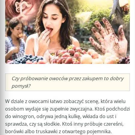
Caption
Czy próbowanie owoców przez zakupem to dobry
pomysł?
W dziale z owocami łatwo zobaczyć scenę, która wielu
osobom wydaje się zupełnie zwyczajna. Ktoś podchodzi
do winogron, odrywa jedną kulkę, wkłada do ust i
sprawdza, czy są słodkie. Ktoś inny próbuje czereśni,
borówki albo truskawki z otwartego pojemnika.