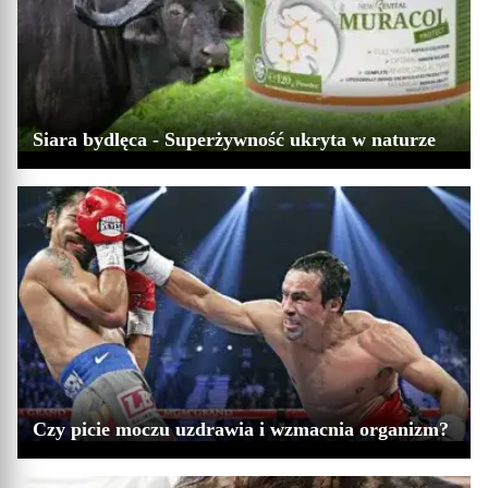
Siara bydlęca - Superżywność ukryta w naturze
Czy picie moczu uzdrawia i wzmacnia organizm?