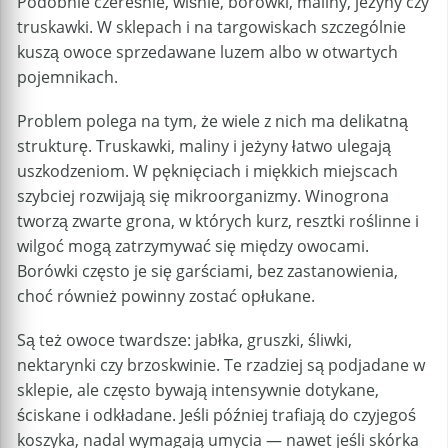
Podobnie czereśnie, wiśnie, borówki, maliny, jeżyny czy
truskawki. W sklepach i na targowiskach szczególnie
kuszą owoce sprzedawane luzem albo w otwartych
pojemnikach.
Problem polega na tym, że wiele z nich ma delikatną
strukturę. Truskawki, maliny i jeżyny łatwo ulegają
uszkodzeniom. W pęknięciach i miękkich miejscach
szybciej rozwijają się mikroorganizmy. Winogrona
tworzą zwarte grona, w których kurz, resztki roślinne i
wilgoć mogą zatrzymywać się między owocami.
Borówki często je się garściami, bez zastanowienia,
choć również powinny zostać opłukane.
Są też owoce twardsze: jabłka, gruszki, śliwki,
nektarynki czy brzoskwinie. Te rzadziej są podjadane w
sklepie, ale często bywają intensywnie dotykane,
ściskane i odkładane. Jeśli później trafiają do czyjegoś
koszyka, nadal wymagają umycia — nawet jeśli skórka