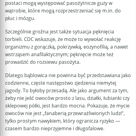
postaci mogą występować pasożytnicze guzy w
wątrobie, które mogą rozprzestrzeniać się m.in. do
płuc i mózgu.
Szczególnie groźna jest także sytuacja pęknięcia
torbieli. CDC wskazuje, że może to wywołać reakcję
organizmu z gorączką, pokrzywką, eozynofilią, a nawet
wstrząsem anafilaktycznym; pęknięcie może też
prowadzić do rozsiewu pasożyta.
Dlatego bąblowica nie powinna być przedstawiana jako
codzienne, częste następstwo zjedzenia niemytej
jagody. To byłoby przesadą. Ale jako argument za tym,
żeby nie jeść owoców prosto z lasu, działki, łubianki czy
sklepowej półki, jest bardzo mocna. Pokazuje, że mycie
owoców nie jest „fanaberią przewrażliwionych ludzi”,
tylko prostym nawykiem, który ogranicza ryzyko —
czasem bardzo nieprzyjemne i długofalowe.