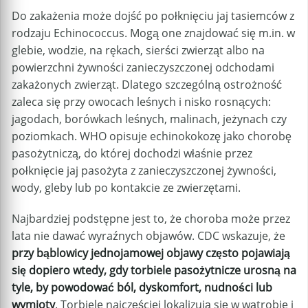
Do zakażenia może dojść po połknięciu jaj tasiemców z
rodzaju Echinococcus. Mogą one znajdować się m.in. w
glebie, wodzie, na rękach, sierści zwierząt albo na
powierzchni żywności zanieczyszczonej odchodami
zakażonych zwierząt. Dlatego szczególną ostrożność
zaleca się przy owocach leśnych i nisko rosnących:
jagodach, borówkach leśnych, malinach, jeżynach czy
poziomkach. WHO opisuje echinokokozę jako chorobę
pasożytniczą, do której dochodzi właśnie przez
połknięcie jaj pasożyta z zanieczyszczonej żywności,
wody, gleby lub po kontakcie ze zwierzętami.
Najbardziej podstępne jest to, że choroba może przez
lata nie dawać wyraźnych objawów. CDC wskazuje, że
przy bąblowicy jednojamowej objawy często pojawiają
się dopiero wtedy, gdy torbiele pasożytnicze urosną na
tyle, by powodować ból, dyskomfort, nudności lub
wymioty
. Torbiele najczęściej lokalizują się w wątrobie i