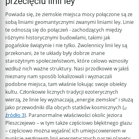
przecięciu linii ley
Powiada się, że ziemskie miejsca mocy połączone są ze
sobą liniami geomantycznymi zwanymi liniami ley. Linie
te odnoszą się do połączeń - zachodzących między
różnymi historycznymi budowlami, takimi jak
pogańskie świątynie i nie tylko. Zwolennicy linii ley są
przekonani, że te układy były dobrze znane
starożytnym społeczeństwom, które celowo wznosiły
wzdłuż nich ważne struktury. Nasi przodkowie w jakiś
nieznany nam sposób lokalizowali i wyznaczali
podobne miejsca, tam właśnie lokując swoje obiekty
kultu. Członkowie licznych tradycji ezoterycznych
wierzą, że linie ley wyznaczają „energie ziemskie” i służą
jako przewodniki dla obcych statków kosmicznych (
źródło 3
). Paranormalne właściwości okolic jeziora
Pleszczejewo – w tym także częściowo błękitnego głazu
– częściowo można wyjaśnić ich umiejscowieniem w
punkcie węzłowym linii energetycznych naszej planety.