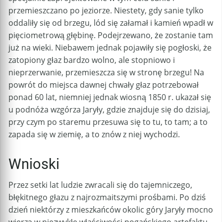
przemieszczano po jeziorze. Niestety, gdy sanie tylko
oddaliły się od brzegu, lód się załamał i kamień wpadł w
pięciometrową głębinę. Podejrzewano, że zostanie tam
już na wieki. Niebawem jednak pojawiły się pogłoski, że
zatopiony głaz bardzo wolno, ale stopniowo i
nieprzerwanie, przemieszcza się w stronę brzegu! Na
powrót do miejsca dawnej chwały głaz potrzebował
ponad 60 lat, niemniej jednak wiosną 1850 r. ukazał się
u podnóża wzgórza Jaryły, gdzie znajduje się do dzisiaj,
przy czym po staremu przesuwa się to tu, to tam; a to
zapada się w ziemię, a to znów z niej wychodzi.
Wnioski
Przez setki lat ludzie zwracali się do tajemniczego,
błękitnego głazu z najrozmaitszymi prośbami. Po dziś
dzień niektórzy z mieszkańców okolic góry Jaryły mocno