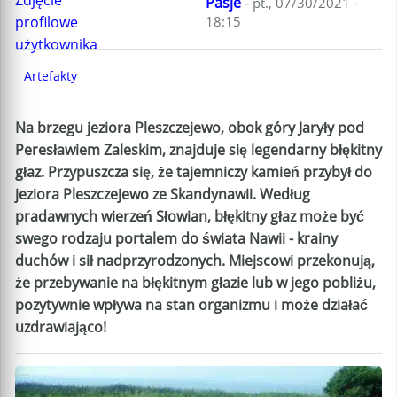
Pasje
-
pt., 07/30/2021 -
18:15
Artefakty
Na brzegu jeziora Pleszczejewo, obok góry Jaryły pod
Peresławiem Zaleskim, znajduje się legendarny błękitny
głaz. Przypuszcza się, że tajemniczy kamień przybył do
jeziora Pleszczejewo ze Skandynawii. Według
pradawnych wierzeń Słowian, błękitny głaz może być
swego rodzaju portalem do świata Nawii - krainy
duchów i sił nadprzyrodzonych. Miejscowi przekonują,
że przebywanie na błękitnym głazie lub w jego pobliżu,
pozytywnie wpływa na stan organizmu i może działać
uzdrawiająco!