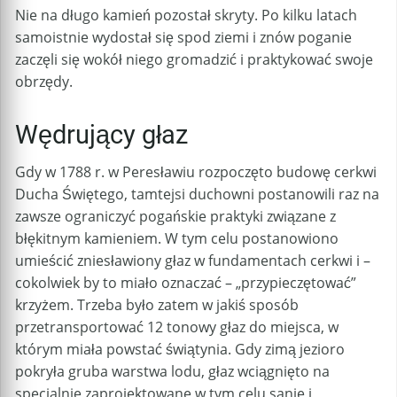
Nie na długo kamień pozostał skryty. Po kilku latach
samoistnie wydostał się spod ziemi i znów poganie
zaczęli się wokół niego gromadzić i praktykować swoje
obrzędy.
Wędrujący głaz
Gdy w 1788 r. w Peresławiu rozpoczęto budowę cerkwi
Ducha Świętego, tamtejsi duchowni postanowili raz na
zawsze ograniczyć pogańskie praktyki związane z
błękitnym kamieniem. W tym celu postanowiono
umieścić zniesławiony głaz w fundamentach cerkwi i –
cokolwiek by to miało oznaczać – „przypieczętować”
krzyżem. Trzeba było zatem w jakiś sposób
przetransportować 12 tonowy głaz do miejsca, w
którym miała powstać świątynia. Gdy zimą jezioro
pokryła gruba warstwa lodu, głaz wciągnięto na
specjalnie zaprojektowane w tym celu sanie i