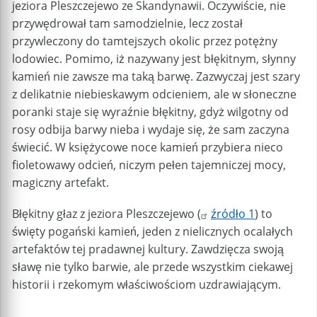
jeziora Pleszczejewo ze Skandynawii. Oczywiście, nie
przywędrował tam samodzielnie, lecz został
przywleczony do tamtejszych okolic przez potężny
lodowiec. Pomimo, iż nazywany jest błękitnym, słynny
kamień nie zawsze ma taką barwę. Zazwyczaj jest szary
z delikatnie niebieskawym odcieniem, ale w słoneczne
poranki staje się wyraźnie błękitny, gdyż wilgotny od
rosy odbija barwy nieba i wydaje się, że sam zaczyna
świecić. W księżycowe noce kamień przybiera nieco
fioletowawy odcień, niczym pełen tajemniczej mocy,
magiczny artefakt.
Błękitny głaz z jeziora Pleszczejewo (
źródło 1
) to
święty pogański kamień, jeden z nielicznych ocalałych
artefaktów tej pradawnej kultury. Zawdzięcza swoją
sławę nie tylko barwie, ale przede wszystkim ciekawej
historii i rzekomym właściwościom uzdrawiającym.