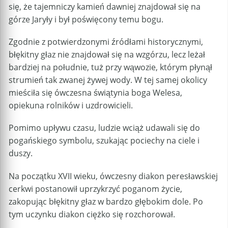
się, że tajemniczy kamień dawniej znajdował się na
górze Jaryły i był poświęcony temu bogu.
Zgodnie z potwierdzonymi źródłami historycznymi,
błękitny głaz nie znajdował się na wzgórzu, lecz leżał
bardziej na południe, tuż przy wąwozie, którym płynął
strumień tak zwanej żywej wody. W tej samej okolicy
mieściła się ówczesna świątynia boga Welesa,
opiekuna rolników i uzdrowicieli.
Pomimo upływu czasu, ludzie wciąż udawali się do
pogańskiego symbolu, szukając pociechy na ciele i
duszy.
Na początku XVII wieku, ówczesny diakon peresławskiej
cerkwi postanowił uprzykrzyć poganom życie,
zakopując błękitny głaz w bardzo głębokim dole. Po
tym uczynku diakon ciężko się rozchorował.