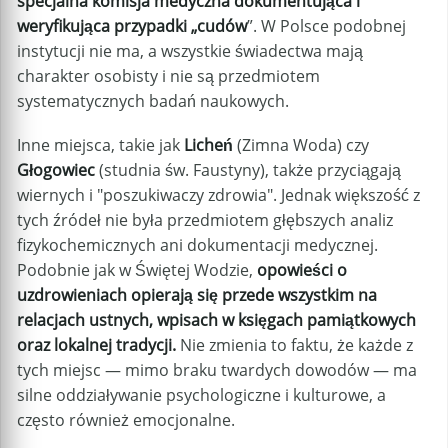
specjalna komisja medyczna dokumentująca i
weryfikująca przypadki „cudów
”. W Polsce podobnej
instytucji nie ma, a wszystkie świadectwa mają
charakter osobisty i nie są przedmiotem
systematycznych badań naukowych.
Inne miejsca, takie jak
Licheń
(Zimna Woda) czy
Głogowiec
(studnia św. Faustyny), także przyciągają
wiernych i "poszukiwaczy zdrowia". Jednak większość z
tych źródeł nie była przedmiotem głębszych analiz
fizykochemicznych ani dokumentacji medycznej.
Podobnie jak w Świętej Wodzie,
opowieści o
uzdrowieniach opierają się przede wszystkim na
relacjach ustnych, wpisach w księgach pamiątkowych
oraz lokalnej tradycji.
Nie zmienia to faktu, że każde z
tych miejsc — mimo braku twardych dowodów — ma
silne oddziaływanie psychologiczne i kulturowe, a
często również emocjonalne.