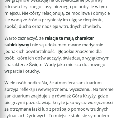
pielgrzymów wskazują na doświadczanie poprawy
zdrowia fizycznego i psychicznego po pobycie w tym
miejscu. Niektórzy relacjonują, że modlitwa i obmycie
się wodą ze źródła przyniosły im ulgę w cierpieniu,
spokój ducha oraz nadzieję w trudnych chwilach.
Warto zaznaczyć, że
relacje te mają charakter
subiektywny
i nie są udokumentowane medycznie.
Jednak ich powtarzalność i głębokie znaczenie dla
osób, które ich doświadczyły, świadczą o wyjątkowym
charakterze Świętej Wody jako miejsca duchowego
wsparcia i otuchy.
Wiele osób podkreśla, że atmosfera sanktuarium
sprzyja refleksji i wewnętrznemu wyciszeniu. Na terenie
sanktuarium znajduje się również Góra Krzyży, gdzie
pielgrzymi pozostawiają krzyże jako wyraz wdzięczności
za otrzymane łaski lub z prośbą o pomoc w trudnych
sytuacjach życiowych. To miejsce stało się symbolem