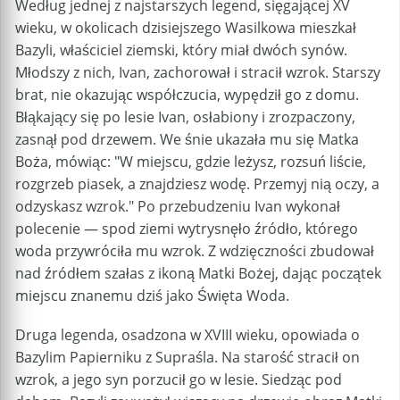
Według jednej z najstarszych legend, sięgającej XV
wieku, w okolicach dzisiejszego Wasilkowa mieszkał
Bazyli, właściciel ziemski, który miał dwóch synów.
Młodszy z nich, Ivan, zachorował i stracił wzrok. Starszy
brat, nie okazując współczucia, wypędził go z domu.
Błąkający się po lesie Ivan, osłabiony i zrozpaczony,
zasnął pod drzewem. We śnie ukazała mu się Matka
Boża, mówiąc: "W miejscu, gdzie leżysz, rozsuń liście,
rozgrzeb piasek, a znajdziesz wodę. Przemyj nią oczy, a
odzyskasz wzrok." Po przebudzeniu Ivan wykonał
polecenie — spod ziemi wytrysnęło źródło, którego
woda przywróciła mu wzrok. Z wdzięczności zbudował
nad źródłem szałas z ikoną Matki Bożej, dając początek
miejscu znanemu dziś jako Święta Woda.
Druga legenda, osadzona w XVIII wieku, opowiada o
Bazylim Papierniku z Supraśla. Na starość stracił on
wzrok, a jego syn porzucił go w lesie. Siedząc pod