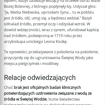
dębem, Bazyli zauważył wiszący na drzewie obraz Matki
Bożej Bolesnej, z którego popłynęły łzy. Usłyszał głos:
"Ja, Matka Niebieska, uprosiłam Syna… tu w pobliżu
jest źródło, idź, umyj się, a będziesz widział." Bazyli
odnalazł źródło, przemył oczy i odzyskał wzrok. W
dowód wdzięczności, wraz z synem, ufundował kaplicę
nad źródłem, poświęconą w 1719 roku przez
arcybiskupa unickiego Leona Kiszkę.
Te opowieści, przekazywane z pokolenia na pokolenie,
przyczyniły się do ugruntowania Świętej Wody jako
miejsca pielgrzymek i modlitwy.
Relacje odwiedzających
Choć
brak jest oficjalnych badań klinicznych
potwierdzających uzdrowienia związane z wodą ze
źródła w Świętej Wodzie
, liczne świadectwa