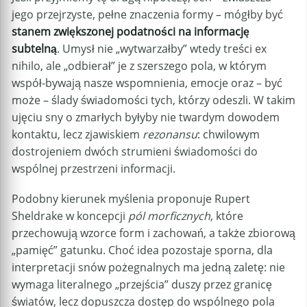
jego przejrzyste, pełne znaczenia formy – mógłby być
stanem zwiększonej podatności na informację
subtelną
. Umysł nie „wytwarzałby” wtedy treści ex
nihilo, ale „odbierał” je z szerszego pola, w którym
współ-bywają nasze wspomnienia, emocje oraz – być
może – ślady świadomości tych, którzy odeszli. W takim
ujęciu sny o zmarłych byłyby nie twardym dowodem
kontaktu, lecz zjawiskiem
rezonansu
: chwilowym
dostrojeniem dwóch strumieni świadomości do
wspólnej przestrzeni informacji.
Podobny kierunek myślenia proponuje Rupert
Sheldrake w koncepcji
pól morficznych
, które
przechowują wzorce form i zachowań, a także zbiorową
„pamięć” gatunku. Choć idea pozostaje sporna, dla
interpretacji snów pożegnalnych ma jedną zaletę: nie
wymaga literalnego „przejścia” duszy przez granicę
światów, lecz dopuszcza dostęp do wspólnego pola