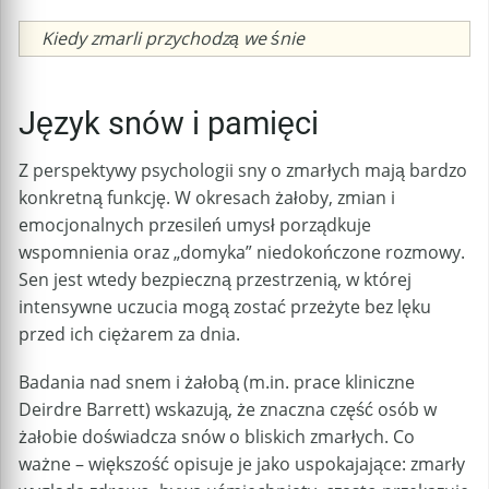
Caption
Kiedy zmarli przychodzą we śnie
Język snów i pamięci
Z perspektywy psychologii sny o zmarłych mają bardzo
konkretną funkcję. W okresach żałoby, zmian i
emocjonalnych przesileń umysł porządkuje
wspomnienia oraz „domyka” niedokończone rozmowy.
Sen jest wtedy bezpieczną przestrzenią, w której
intensywne uczucia mogą zostać przeżyte bez lęku
przed ich ciężarem za dnia.
Badania nad snem i żałobą (m.in. prace kliniczne
Deirdre Barrett) wskazują, że znaczna część osób w
żałobie doświadcza snów o bliskich zmarłych. Co
ważne – większość opisuje je jako uspokajające: zmarły