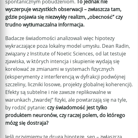
spontanicznym pobudzeniom.
To jednak nie
wyczerpuje wszystkich obserwacji – zwłaszcza tam,
gdzie pojawia się niezwykły realizm, „obecność” czy
trudno wytłumaczalna informacja.
Badacze świadomości analizowali więc hipotezy
wykraczające poza lokalny model umysłu. Dean Radin,
związany z Institute of Noetic Sciences, od lat testuje
zjawiska, w których intencja i skupienie wydają się
korelować ze zmianami w systemach fizycznych
(eksperymenty z interferencją w dyfrakcji podwójnej
szczeliny, liczniki losowe, projekty globalnej koherencji).
Efekty są subtelne i nie zawsze replikowalne w
warunkach „twardej” fizyki, ale powtarzają się na tyle,
by rodzić pytanie:
czy świadomość jest tylko
produktem neuronów, czy raczej polem, do którego
mózg się dostraja?
Jeśli przyjmiemy tę drugą hipotezę, sen – zwłaszcza