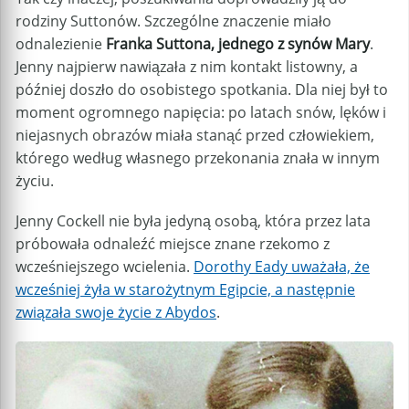
rodziny Suttonów. Szczególne znaczenie miało
odnalezienie
Franka Suttona, jednego z synów Mary
.
Jenny najpierw nawiązała z nim kontakt listowny, a
później doszło do osobistego spotkania. Dla niej był to
moment ogromnego napięcia: po latach snów, lęków i
niejasnych obrazów miała stanąć przed człowiekiem,
którego według własnego przekonania znała w innym
życiu.
Jenny Cockell nie była jedyną osobą, która przez lata
próbowała odnaleźć miejsce znane rzekomo z
wcześniejszego wcielenia.
Dorothy Eady uważała, że
wcześniej żyła w starożytnym Egipcie, a następnie
związała swoje życie z Abydos
.