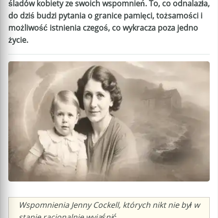
śladów kobiety ze swoich wspomnień. To, co odnalazła,
do dziś budzi pytania o granice pamięci, tożsamości i
możliwość istnienia czegoś, co wykracza poza jedno
życie.
Caption
Wspomnienia Jenny Cockell, których nikt nie był w
stanie racjonalnie wyjaśnić