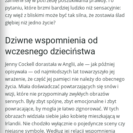
zamienił się w potrzebę poszukiwania prawdy. I o
pytaniu, które brzmi bardziej ludzko niż sensacyjnie:
czy więź z bliskimi może być tak silna, że zostawia ślad
głębiej niż jedno życie?
Dziwne wspomnienia od
wczesnego dzieciństwa
Jenny Cockell dorastała w Anglii, ale — jak później
opisywała — od najmłodszych lat towarzyszyło jej
wrażenie, że część jej pamięci nie należy do obecnego
życia. Miała doświadczać powtarzających się snów i
wizji, które nie przypominały zwykłych obrazów
sennych. Były zbyt spójne, zbyt emocjonalne i zbyt
powracające, by mogła je łatwo zignorować. W tych
obrazach widziała siebie jako kobietę mieszkającą w
Irlandii. Nie chodziło wyłącznie o pojedyncze sceny czy
niejasne symbole. Według jej relacji wspomnienia