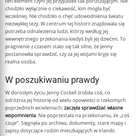
ten element czyni jej przypadek tak poruszającym. Nie
chodziło wyłącznie o ciekawość, kim mogła być
wcześniej. Nie chodziło o chęć udowodnienia światu
niezwykłej tezy. W centrum tej historii znajdowała się
potrzeba odnalezienia ludzi, którzy według jej
wewnętrznego przekonania kiedyś byli jej dziećmi. To
pragnienie z czasem stało się tak silne, że Jenny
postanowiła sprawdzić, czy za jej wizjami kryje się
realna osoba.
W poszukiwaniu prawdy
W dorosłym życiu Jenny Cockell zrobiła coś, co
odróżnia jej historię od wielu opowieści o rzekomych
poprzednich wcieleniach:
zaczęła sprawdzać własne
wspomnienia
. Nie poprzestała na przekonaniu, że „coś
czuje”. Sięgnęła po archiwa, dokumenty, stare mapy i
zapisy dotyczące rodzin mieszkających w Irlandii.