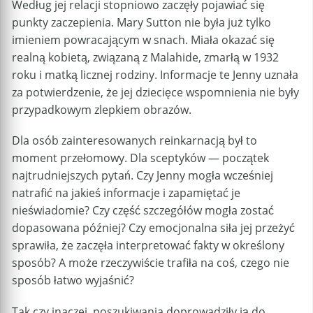
Według jej relacji stopniowo zaczęły pojawiać się
punkty zaczepienia. Mary Sutton nie była już tylko
imieniem powracającym w snach. Miała okazać się
realną kobietą, związaną z Malahide, zmarłą w 1932
roku i matką licznej rodziny. Informacje te Jenny uznała
za potwierdzenie, że jej dziecięce wspomnienia nie były
przypadkowym zlepkiem obrazów.
Dla osób zainteresowanych reinkarnacją był to
moment przełomowy. Dla sceptyków — początek
najtrudniejszych pytań. Czy Jenny mogła wcześniej
natrafić na jakieś informacje i zapamiętać je
nieświadomie? Czy część szczegółów mogła zostać
dopasowana później? Czy emocjonalna siła jej przeżyć
sprawiła, że zaczęła interpretować fakty w określony
sposób? A może rzeczywiście trafiła na coś, czego nie
sposób łatwo wyjaśnić?
Tak czy inaczej, poszukiwania doprowadziły ją do