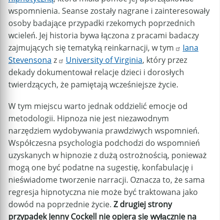
wspomnienia. Seanse zostały nagrane i zainteresowały
osoby badające przypadki rzekomych poprzednich
wcieleń. Jej historia bywa łączona z pracami badaczy
zajmujących się tematyką reinkarnacji, w tym
Iana
Stevensona
z
University of Virginia
, który przez
dekady dokumentował relacje dzieci i dorosłych
twierdzących, że pamiętają wcześniejsze życie.
W tym miejscu warto jednak oddzielić emocje od
metodologii. Hipnoza nie jest niezawodnym
narzędziem wydobywania prawdziwych wspomnień.
Współczesna psychologia podchodzi do wspomnień
uzyskanych w hipnozie z dużą ostrożnością, ponieważ
mogą one być podatne na sugestię, konfabulację i
nieświadome tworzenie narracji. Oznacza to, że sama
regresja hipnotyczna nie może być traktowana jako
dowód na poprzednie życie.
Z drugiej strony
przypadek Jenny Cockell nie opiera się wyłącznie na