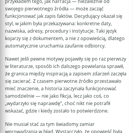
przykładem tego, jak narracja — niezależnie od
swojego pierwotnego źródła — może zacząć
funkcjonować jak zapis faktów. Decydujący okazał się
styl, w jakim była przekazywana: konkretne daty,
nazwiska, adresy, procedury i instytucje. Taki język
kojarzy się z dokumentem, a nie z opowieścią, dlatego
automatycznie uruchamia zaufanie odbiorcy.
Nawet jeśli pewne motywy pojawiły się po raz pierwszy
w literaturze, sposób ich dalszego powielania sprawił,
że granica między inspiracją a zapisem zdarzeń zaczęła
się zacierać. Z czasem pierwotne źródło przestawało
mieć znaczenie, a historia zaczynała funkcjonować
samodzielnie — nie jako fikcja, lecz jako coś, co
„wydarzyło się naprawdę”, choć nikt nie potrafił
wskazać, gdzie i kiedy zostało to potwierdzone.
Nie musiał stać za tym świadomy zamiar
wprowadzania w błąd. Wystarczyło, że opowieść była