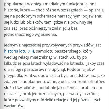
popularnej i w obiegu medialnym funkcjonują inne
historie, które — choć różne w szczegółach — opierają
się na podobnym schemacie narracyjnym: pojawieniu
się ludzi lub obiektów tam, gdzie nie powinny się
znaleźć, oraz późniejszym zniknięciu bez
jednoznacznego wyjaśnienia.
Jednym z najczęściej przywoływanych przykładów jest
historia lotu 914
, samolotu pasażerskiego, który
według relacji miał zniknąć w latach 50., by po
kilkudziesięciu latach wylądować na lotnisku, jakby czas
dla załogi i pasażerów nie upłynął. Podobnie jak w
przypadku Fentza, opowieść ta była przedstawiana jako
zdarzenie udokumentowane, z udziałem kontroli lotów,
służb i świadków. I podobnie jak u Fentza, problemem
okazał się brak jednoznacznych, pierwotnych źródeł,
które pozwoliłyby oddzielić relację od jej późniejszych
wariantów.