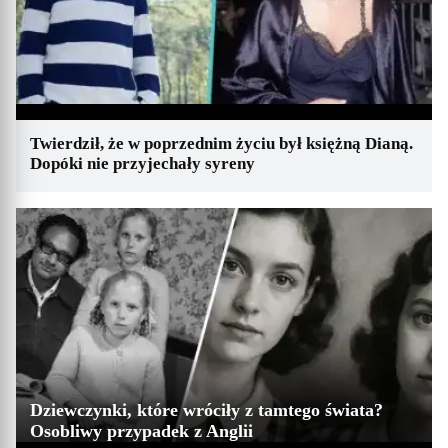
Twierdził, że w poprzednim życiu był księżną Dianą.
Dopóki nie przyjechały syreny
Dziewczynki, które wróciły z tamtego świata?
Osobliwy przypadek z Anglii