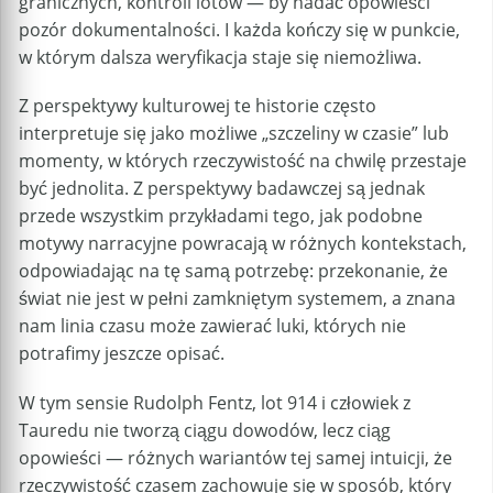
granicznych, kontroli lotów — by nadać opowieści
pozór dokumentalności. I każda kończy się w punkcie,
w którym dalsza weryfikacja staje się niemożliwa.
Z perspektywy kulturowej te historie często
interpretuje się jako możliwe „szczeliny w czasie” lub
momenty, w których rzeczywistość na chwilę przestaje
być jednolita. Z perspektywy badawczej są jednak
przede wszystkim przykładami tego, jak podobne
motywy narracyjne powracają w różnych kontekstach,
odpowiadając na tę samą potrzebę: przekonanie, że
świat nie jest w pełni zamkniętym systemem, a znana
nam linia czasu może zawierać luki, których nie
potrafimy jeszcze opisać.
W tym sensie Rudolph Fentz, lot 914 i człowiek z
Tauredu nie tworzą ciągu dowodów, lecz ciąg
opowieści — różnych wariantów tej samej intuicji, że
rzeczywistość czasem zachowuje się w sposób, który