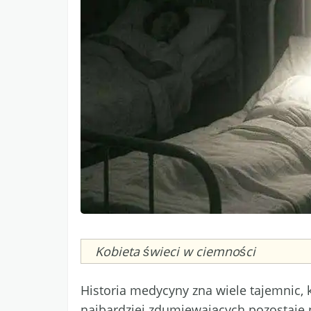
Caption
Kobieta świeci w ciemności
Historia medycyny zna wiele tajemnic, k
najbardziej zdumiewających pozostaje p