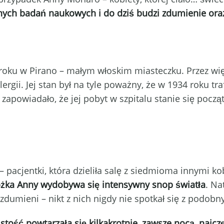
ych badań naukowych i do dziś budzi zdumienie oraz
roku w Pirano – małym włoskim miasteczku. Przez więk
ergii. Jej stan był na tyle poważny, że w 1934 roku t
ie zapowiadało, że jej pobyt w szpitalu stanie się poc
– pacjentki, która dzieliła salę z siedmioma innymi 
óżka Anny wydobywa się intensywny snop światła
. Na
i zdumieni – nikt z nich nigdy nie spotkał się z podob
istość powtarzała się kilkakrotnie, zawsze nocą, najcz