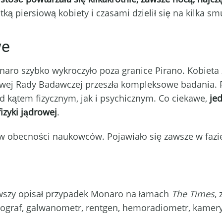
latką piersiową kobiety i czasami dzielił się na kilka sm
we
ro szybko wykroczyło poza granice Pirano. Kobieta 
owej Rady Badawczej przeszła kompleksowe badania. P
d kątem fizycznym, jak i psychicznym. Co ciekawe,
je
izyki jądrowej
.
 w obecności naukowców. Pojawiało się zawsze w fazie 
erwszy opisał przypadek Monaro na łamach
The Times
,
iograf, galwanometr, rentgen, hemoradiometr, kamery