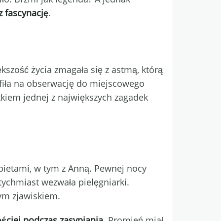
 fascynację
.
szość życia zmagała się z astmą, którą
rafiła na obserwację do miejscowego
zątkiem jednej z największych zagadek
kobietami, w tym z Anną. Pewnej nocy
tychmiast wezwała pielęgniarki.
nym zjawiskiem.
ęściej podczas zasypiania
. Promień miał