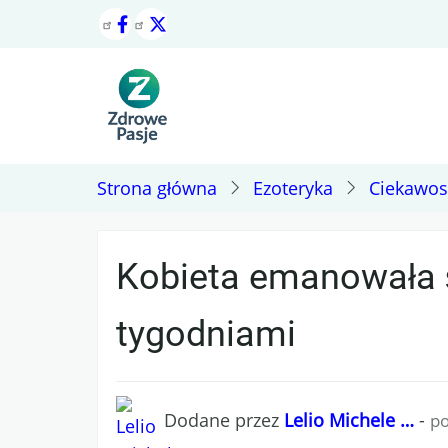
Przejdź
do
treści
Strona główna
Ezoteryka
Ciekawos
Kobieta emanowała ś
tygodniami
Dodane przez
Lelio Michele …
-
po