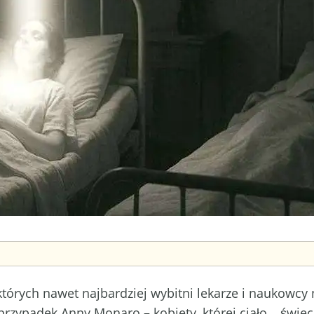
tórych nawet najbardziej wybitni lekarze i naukowcy n
rzypadek Anny Monaro – kobiety, której ciało… świeci