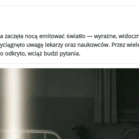
eta zaczęła nocą emitować światło — wyraźne, widocz
przyciągnęło uwagę lekarzy oraz naukowców. Przez wi
o odkryto, wciąż budzi pytania.