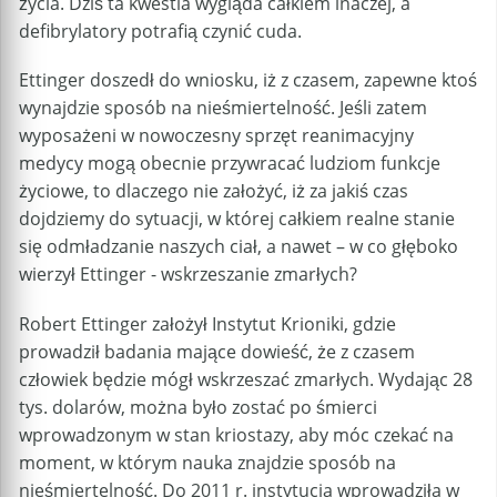
życia. Dziś ta kwestia wygląda całkiem inaczej, a
defibrylatory potrafią czynić cuda.
Ettinger doszedł do wniosku, iż z czasem, zapewne ktoś
wynajdzie sposób na nieśmiertelność. Jeśli zatem
wyposażeni w nowoczesny sprzęt reanimacyjny
medycy mogą obecnie przywracać ludziom funkcje
życiowe, to dlaczego nie założyć, iż za jakiś czas
dojdziemy do sytuacji, w której całkiem realne stanie
się odmładzanie naszych ciał, a nawet – w co głęboko
wierzył Ettinger - wskrzeszanie zmarłych?
Robert Ettinger założył Instytut Krioniki, gdzie
prowadził badania mające dowieść, że z czasem
człowiek będzie mógł wskrzeszać zmarłych. Wydając 28
tys. dolarów, można było zostać po śmierci
wprowadzonym w stan kriostazy, aby móc czekać na
moment, w którym nauka znajdzie sposób na
nieśmiertelność. Do 2011 r. instytucja wprowadziła w