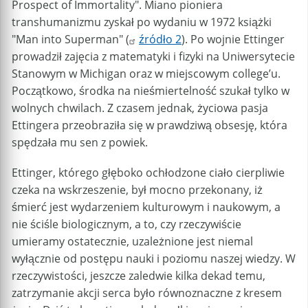
Prospect of Immortality". Miano pioniera
transhumanizmu zyskał po wydaniu w 1972 książki
"Man into Superman" (
źródło 2
). Po wojnie Ettinger
prowadził zajęcia z matematyki i fizyki na Uniwersytecie
Stanowym w Michigan oraz w miejscowym college’u.
Początkowo, środka na nieśmiertelność szukał tylko w
wolnych chwilach. Z czasem jednak, życiowa pasja
Ettingera przeobraziła się w prawdziwą obsesję, która
spędzała mu sen z powiek.
Ettinger, którego głęboko ochłodzone ciało cierpliwie
czeka na wskrzeszenie, był mocno przekonany, iż
śmierć jest wydarzeniem kulturowym i naukowym, a
nie ściśle biologicznym, a to, czy rzeczywiście
umieramy ostatecznie, uzależnione jest niemal
wyłącznie od postępu nauki i poziomu naszej wiedzy. W
rzeczywistości, jeszcze zaledwie kilka dekad temu,
zatrzymanie akcji serca było równoznaczne z kresem