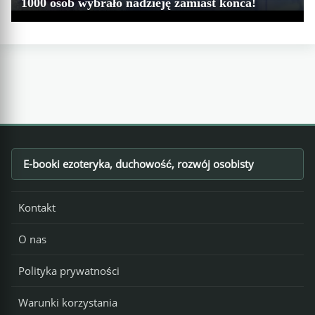
1000 osób wybrało nadzieję zamiast końca!
wskrzeszenie. Chętnych przybywa!
E-booki ezoteryka, duchowość, rozwój osobisty
Footer
Kontakt
O nas
Polityka prywatności
Warunki korzystania