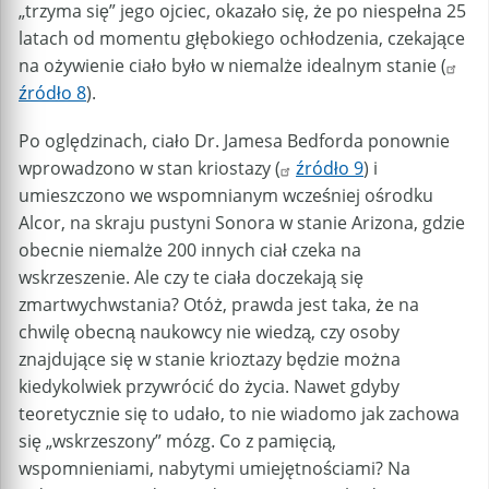
„trzyma się” jego ojciec, okazało się, że po niespełna 25
latach od momentu głębokiego ochłodzenia, czekające
na ożywienie ciało było w niemalże idealnym stanie (
źródło 8
).
Po oględzinach, ciało Dr. Jamesa Bedforda ponownie
wprowadzono w stan kriostazy (
źródło 9
) i
umieszczono we wspomnianym wcześniej ośrodku
Alcor, na skraju pustyni Sonora w stanie Arizona, gdzie
obecnie niemalże 200 innych ciał czeka na
wskrzeszenie. Ale czy te ciała doczekają się
zmartwychwstania? Otóż, prawda jest taka, że na
chwilę obecną naukowcy nie wiedzą, czy osoby
znajdujące się w stanie krioztazy będzie można
kiedykolwiek przywrócić do życia. Nawet gdyby
teoretycznie się to udało, to nie wiadomo jak zachowa
się „wskrzeszony” mózg. Co z pamięcią,
wspomnieniami, nabytymi umiejętnościami? Na