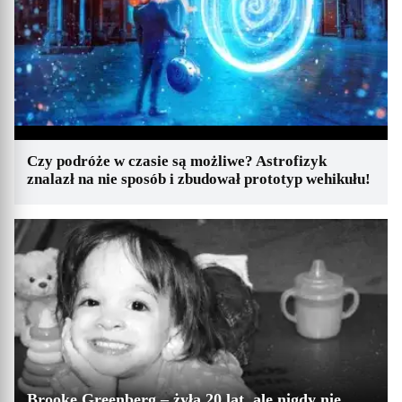
Czy podróże w czasie są możliwe? Astrofizyk
znalazł na nie sposób i zbudował prototyp wehikułu!
Brooke Greenberg – żyła 20 lat, ale nigdy nie