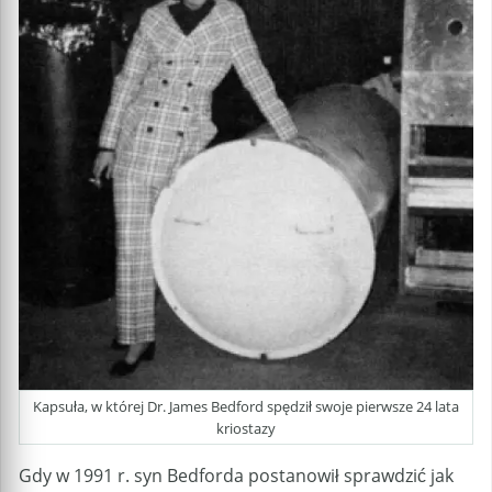
Kapsuła, w której Dr. James Bedford spędził swoje pierwsze 24 lata
kriostazy
Gdy w 1991 r. syn Bedforda postanowił sprawdzić jak