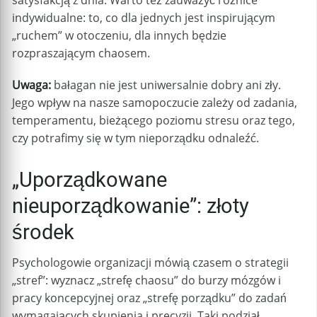
satysfakcją z dnia. Warto też zauważyć różnice
indywidualne: to, co dla jednych jest inspirującym
„ruchem” w otoczeniu, dla innych będzie
rozpraszającym chaosem.
Uwaga:
bałagan nie jest uniwersalnie dobry ani zły.
Jego wpływ na nasze samopoczucie zależy od zadania,
temperamentu, bieżącego poziomu stresu oraz tego,
czy potrafimy się w tym nieporządku odnaleźć.
„Uporządkowane
nieuporządkowanie”: złoty
środek
Psychologowie organizacji mówią czasem o strategii
„stref”: wyznacz „strefę chaosu” do burzy mózgów i
pracy koncepcyjnej oraz „strefę porządku” do zadań
wymagających skupienia i precyzji. Taki podział