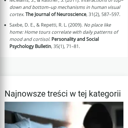
McMains, S., & Kastner, S. (2011).
Interactions of top–
down and bottom–up mechanisms in human visual
cortex
.
The Journal of Neuroscience
, 31(2), 587–597.
Saxbe, D. E., & Repetti, R. L. (2009).
No place like
home: Home tours correlate with daily patterns of
mood and cortisol
.
Personality and Social
Psychology Bulletin
, 35(1), 71–81.
Najnowsze treści w tej kategorii