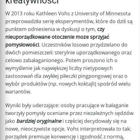
kreatywności
W 2013 roku Kathleen Vohs z University of Minnesota
przeprowadziła serię eksperymentów, które do dziś są
punktem odniesienia w dyskusji o tym,
czy
nieuporządkowane otoczenie może sprzyjać
pomysłowości
. Uczestników losowo przydzielano do
dwóch pomieszczeń: sterylnie uporządkowanego oraz
celowo zabałaganionego. Potem proszono ich o
wymyślenie jak największej liczby nietypowych
zastosowań dla zwykłej piłeczki pingpongowej oraz o
wybór produktów (np. nowych koktajli) spośród wielu
wariantów.
Wyniki były uderzające: osoby pracujące w bałaganie
tworzyły pomysły oceniane przez niezależnych sędziów
jako
bardziej oryginalne
i częściej decydowały się na
nowe, nieoczywiste opcje. Vohs interpretowała to tak:
porządek premiuje konwencję i zgodność z normą,