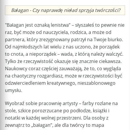
Caption
Bałagan - Czy naprawdę nieład sprzyja twórczości?
"Bałagan jest oznaką lenistwa” – słyszałeś to pewnie nie
raz, być może od nauczyciela, rodzica, a może od
partnera, który zrezygnowany patrzył na Twoje biurko.
Od najmłodszych lat wielu z nas uczono, że porządek
to cnota, a nieporządek – wada, z którą należy walczyć.
Tylko że rzeczywistość okazuje się znacznie ciekawsza.
Naukowcy coraz częściej zauważają, że to, co wygląda
na chaotyczny rozgardiasz, może w rzeczywistości być
odzwierciedleniem kreatywnego, nieszablonowego
umysłu.
Wyobraź sobie pracownię artysty – farby rozlane na
stole, szkice porozrzucane po podłodze, książki i
notatki w każdej wolnej przestrzeni. Dla osoby z
zewnątrz to „bałagan”, ale dla twórcy to mapa