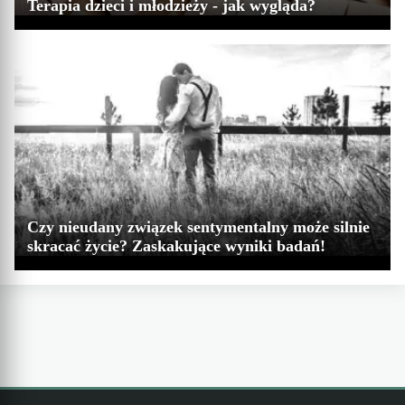
Terapia dzieci i młodzieży - jak wygląda?
Czy nieudany związek sentymentalny może silnie
skracać życie? Zaskakujące wyniki badań!