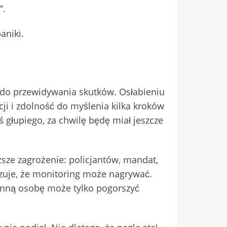
”.
aniki.
ny do przewidywania skutków. Osłabieniu
i i zdolność do myślenia kilka kroków
oś głupiego, za chwilę będę miał jeszcze
iższe zagrożenie: policjantów, mandat,
izuje, że monitoring może nagrywać.
 inną osobę może tylko pogorszyć