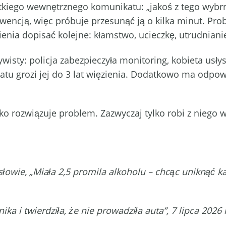
ótkiego wewnętrznego komunikatu: „jakoś z tego wybrnę
wencją, więc próbuje przesunąć ją o kilka minut. Prob
enia dopisać kolejne: kłamstwo, ucieczkę, utrudniani
wisty: policja zabezpieczyła monitoring, kobieta usł
atu grozi jej do 3 lat więzienia. Dodatkowo ma odpo
o rozwiązuje problem. Zazwyczaj tylko robi z niego wi
owie, „Miała 2,5 promila alkoholu – chcąc uniknąć k
 i twierdziła, że nie prowadziła auta”, 7 lipca 2026 r