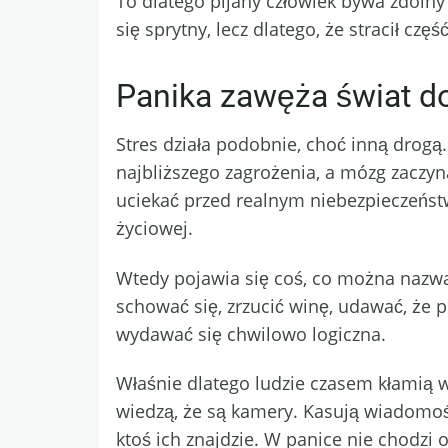
To dlatego pijany człowiek bywa zdolny 
się sprytny, lecz dlatego, że stracił 
Panika zawęża świat d
Stres działa podobnie, choć inną drog
najbliższego zagrożenia, a mózg zaczyn
uciekać przed realnym niebezpieczeństw
życiowej.
Wtedy pojawia się coś, co można nazwać
schować się, zrzucić winę, udawać, że
wydawać się chwilowo logiczna.
Właśnie dlatego ludzie czasem kłamią w
wiedzą, że są kamery. Kasują wiadomośc
ktoś ich znajdzie. W panice nie chodzi