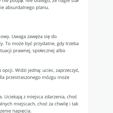
ie podjął. Nie dlatego, że nagle stał
anie absurdalnego planu.
rmowy. Uwaga zawęża się do
zy. To może być przydatne, gdy trzeba
uacji prawnej, społecznej albo
pcji. Widzi jedną: uciec, zaprzeczyć,
e dla przestraszonego mózgu może
. Uciekają z miejsca zdarzenia, choć
lnych miejscach, choć za chwilę i tak
zenie napięcia.