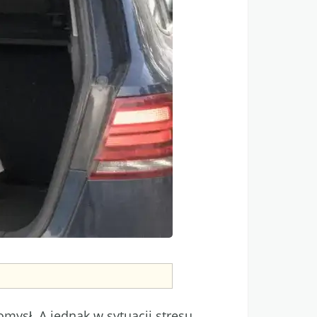
omysł. A jednak w sytuacji stresu