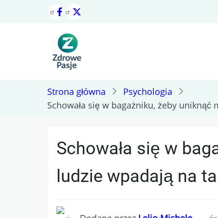
Przejdź
do
treści
Strona główna
Psychologia
Schowała się w bagażniku, żeby uniknąć m
Schowała się w baga
ludzie wpadają na ta
Dodane przez
Lelio Michele …
-