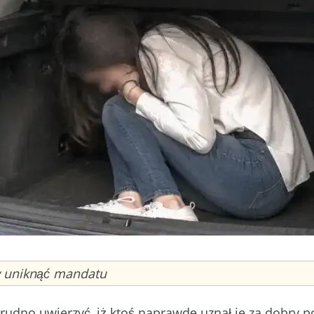
y uniknąć mandatu
trudno uwierzyć, iż ktoś naprawdę uznał je za dobry p