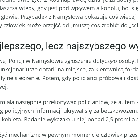
właszcza wtedy, gdy jest pod wpływem alkoholu, boi się
 głowie. Przypadek z Namysłowa pokazuje coś więcej 
ły człowiek może przejść od „muszę coś zrobić” do „
lepszego, lecz najszybszego wy
 Policji w Namysłowie zgłoszenie dotyczyło osoby,
nkcjonariusze dotarli na miejsce, za kierownicą forda
ylne siedzenie. Potem, gdy policjanci próbowali dost
wej.
ka miała następnie przekonywać policjantów, że autem
ug policyjnych informacji ukrywał się za beczkowozem
a kobieta. Badanie wykazało u niej ponad 2,5 promila 
ważyć mechanizm: w pewnym momencie człowiek przest