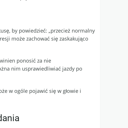
okusę, by powiedzieć: „przecież normalny
 presji może zachować się zaskakująco
winien ponosić za nie
ożna nim usprawiedliwiać jazdy po
oże w ogóle pojawić się w głowie i
dania