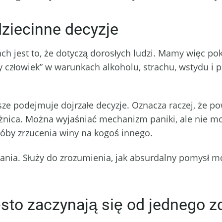
dziecinne decyzje
ach jest to, że dotyczą dorosłych ludzi. Mamy więc p
ny człowiek” w warunkach alkoholu, strachu, wstydu i
sze podejmuje dojrzałe decyzje. Oznacza raczej, że po
różnica. Można wyjaśniać mechanizm paniki, ale nie m
próby zrzucenia winy na kogoś innego.
zania. Służy do zrozumienia, jak absurdalny pomysł m
sto zaczynają się od jednego z