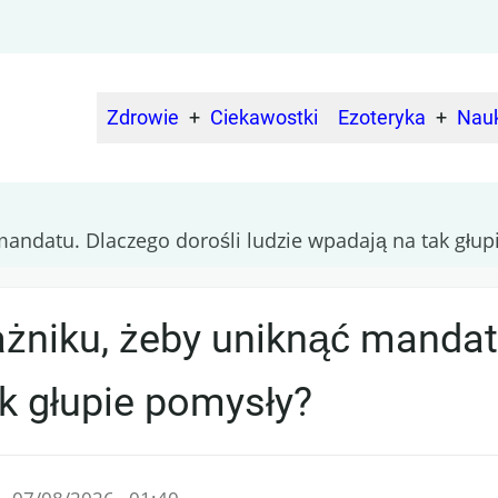
Zdrowie
Ciekawostki
Ezoteryka
Nau
Main
navigation
andatu. Dlaczego dorośli ludzie wpadają na tak głup
żniku, żeby uniknąć mandat
k głupie pomysły?