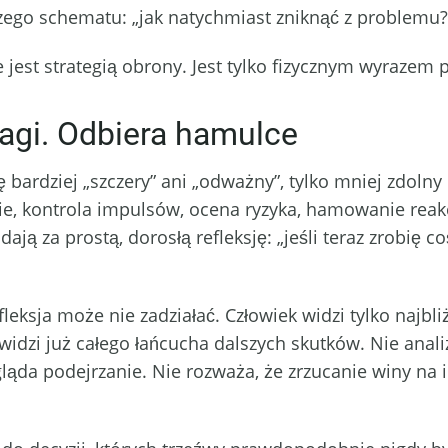
szego schematu: „jak natychmiast zniknąć z problemu?
jest strategią obrony. Jest tylko fizycznym wyrazem p
agi. Odbiera hamulce
ię bardziej „szczery” ani „odważny”, tylko mniej zdol
e, kontrola impulsów, ocena ryzyka, hamowanie reakcj
ją za prostą, dorosłą refleksję: „jeśli teraz zrobię c
leksja może nie zadziałać. Człowiek widzi tylko najbl
widzi już całego łańcucha dalszych skutków. Nie anal
gląda podejrzanie. Nie rozważa, że zrzucanie winy na