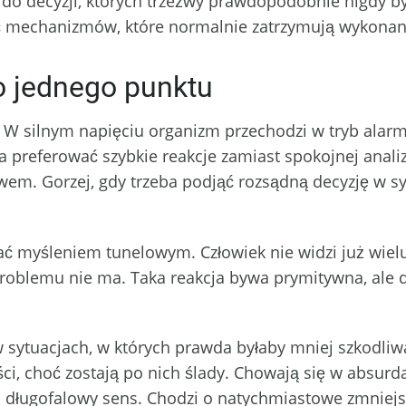
do decyzji, których trzeźwy prawdopodobnie nigdy by n
część mechanizmów, które normalnie zatrzymują wykon
o jednego punktu
ą. W silnym napięciu organizm przechodzi w tryb ala
a preferować szybkie reakcje zamiast spokojnej anali
em. Gorzej, gdy trzeba podjąć rozsądną decyzję w syt
 myśleniem tunelowym. Człowiek nie widzi już wielu o
 problemu nie ma. Taka reakcja bywa prymitywna, al
 sytuacjach, w których prawda byłaby mniej szkodliwa
i, choć zostają po nich ślady. Chowają się w absurda
 o długofalowy sens. Chodzi o natychmiastowe zmniejs