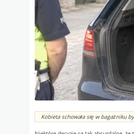
Caption
Kobieta schowała się w bagażniku b
Niektóre decyzje są tak absurdalne, że 