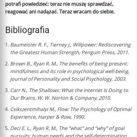
potrafi powiedzieć: teraz nie muszę sprawdzać,
reagować ani nadążać. Teraz wracam do siebie.
Bibliografia
Baumeister R. F., Tierney J., Willpower: Rediscovering
the Greatest Human Strength, Penguin Press, 2011.
Brown B., Ryan R. M., The benefits of being present:
mindfulness and its role in psychological well-being,
Journal of Personality and Social Psychology, 2003.
Carr N., The Shallows: What the Internet Is Doing to
Our Brains, W. W. Norton & Company, 2010.
Csikszentmihalyi M., Flow: The Psychology of Optimal
Experience, Harper & Row, 1990.
Deci E. L., Ryan R. M., The “what” and “why” of goal
pursuits: human needs and the self-determination