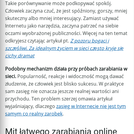
Takie porównywanie może podkopywać spokój.
Człowiek zaczyna czuć, że jest spóźniony, gorszy, mniej
skuteczny albo mniej interesujący. Zamiast używać
Internetu jako narzędzia, zaczyna patrzeć na siebie
oczami wyobrażonej publiczności. Więcej na ten temat
odkryjesz czytając artykuł pt.
Z pozoru bogaci i
szczęśliwi. Za idealnym życiem w sieci często kryje się
cichy dramat
Podobny mechanizm działa przy próbach zarabiania w
sieci.
Popularność, reakcje i widoczność mogą dawać
złudzenie, że człowiek jest blisko sukcesu. W praktyce
sam zasięg nie oznacza jeszcze realnej wartości ani
przychodu. Ten problem szerzej omawia artykuł
wyjaśniający, dlaczego
zasięg w Internecie nie jest tym
samym co realny zarobek
.
Mit łatwego zarabiania online