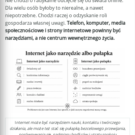
Nie chodzi o radykalne odcięcie się od świata online.
Dla wielu osób byłoby to nierealne, a nawet
niepotrzebne. Chodzi raczej o odzyskanie roli
gospodarza własnej uwagi.
Telefon, komputer, media
społecznościowe i strony internetowe powinny być
narzędziami, a nie centrum wewnętrznego życia.
I
nternet może być narzędziem nauki, kontaktu i twórczego
działania, ale może też stać się pułapką bezcelowego przewijania,
porównywania się, nadmiaru bodźców i utraty spokoju