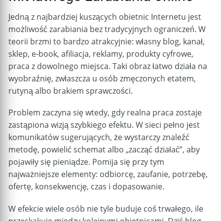
Jedną z najbardziej kuszących obietnic Internetu jest
możliwość zarabiania bez tradycyjnych ograniczeń. W
teorii brzmi to bardzo atrakcyjnie: własny blog, kanał,
sklep, e-book, afiliacja, reklamy, produkty cyfrowe,
praca z dowolnego miejsca. Taki obraz łatwo działa na
wyobraźnię, zwłaszcza u osób zmęczonych etatem,
rutyną albo brakiem sprawczości.
Problem zaczyna się wtedy, gdy realna praca zostaje
zastąpiona wizją szybkiego efektu. W sieci pełno jest
komunikatów sugerujących, że wystarczy znaleźć
metodę, powielić schemat albo „zacząć działać”, aby
pojawiły się pieniądze. Pomija się przy tym
najważniejsze elementy: odbiorcę, zaufanie, potrzebę,
ofertę, konsekwencję, czas i dopasowanie.
W efekcie wiele osób nie tyle buduje coś trwałego, ile
przeskakuje między kolejnymi obietnicami. Dziś blog,