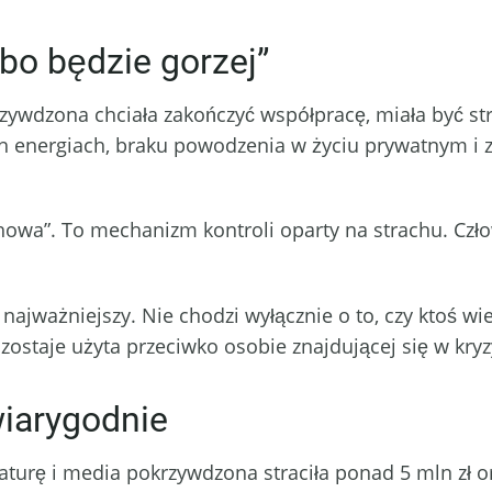
bo będzie gorzej”
krzywdzona chciała zakończyć współpracę, miała być 
ch energiach, braku powodzenia w życiu prywatnym i 
howa”. To mechanizm kontroli oparty na strachu. Człow
 najważniejszy. Nie chodzi wyłącznie o to, czy ktoś wi
ostaje użyta przeciwko osobie znajdującej się w kryz
wiarygodnie
turę i media pokrzywdzona straciła ponad 5 mln zł ora