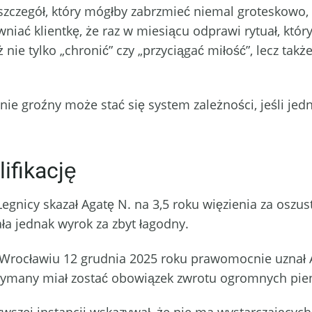
n szczegół, który mógłby zabrzmieć niemal groteskowo, 
iać klientkę, że raz w miesiącu odprawi rytuał, który
ż nie tylko „chronić” czy „przyciągać miłość”, lecz ta
nie groźny może stać się system zależności, jeśli je
ifikację
gnicy skazał Agatę N. na 3,5 roku więzienia za oszust
ła jednak wyrok za zbyt łagodny.
Wrocławiu 12 grudnia 2025 roku prawomocnie uznał Ag
zymany miał zostać obowiązek zwrotu ogromnych pie