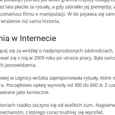
 lata płaciła za rytuały, a gdy zabrakło jej pieniędzy
cenariusz filmu o manipulacji. W tle pojawia się samo
e wrażenie niż sama historia.
nia w Internecie
ącej się za wróżkę o nadprzyrodzonych zdolnościach.
ować się z nią w 2009 roku po utracie pracy. Była sam
ch jasnowidzenia.
j w Legnicy wróżka zaproponowała rytuały, które mia
. Początkowo opłaty wynosiły od 300 do 600 zł. Z cza
tawiane jako konieczne.
oriach rzadko zaczyna się od wielkich sum. Najpierw
mechanizm, z którego coraz trudniej się wycofać.