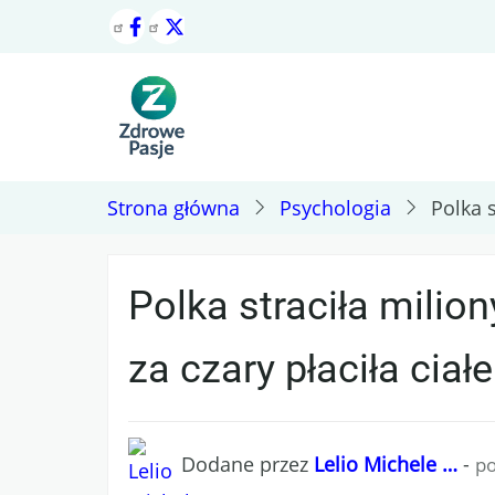
Przejdź
do
treści
Strona główna
Psychologia
Polka s
Polka straciła milion
za czary płaciła ciał
Dodane przez
Lelio Michele …
-
po