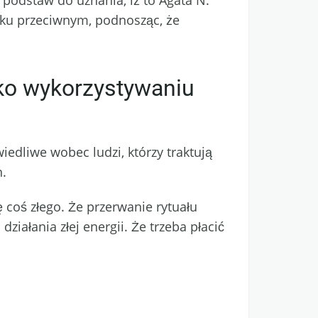
 podstaw do uznania, iż to Agata N.
sku przeciwnym, podnosząc, że
wko wykorzystywaniu
wiedliwe wobec ludzi, którzy traktują
h.
ę coś złego. Że przerwanie rytuału
ałania złej energii. Że trzeba płacić