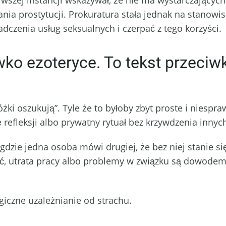
rwszej instancji wskazywał, że nie ma wystarczających
ia prostytucji. Prokuratura stała jednak na stanowi
dczenia usług seksualnych i czerpać z tego korzyści.
ciwko ezoteryce. To tekst przeci
óżki oszukują”. Tyle że to byłoby zbyt proste i niespra
 refleksji albo prywatny rytuał bez krzywdzenia innyc
 gdzie jedna osoba mówi drugiej, że bez niej stanie si
 utrata pracy albo problemy w związku są dowodem dzi
giczne uzależnianie od strachu.