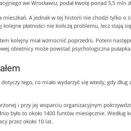
yjnego we Wrocławiu, podał kwotę ponad 5,5 mln zł i
 mieszkań. A jednak w tej historii nie chodzi tylko o s
 kolejne płatności nie kończą problemu, lecz stają si
Potem kolejny miał wzmocnić poprzedni. Potem następ
owej obietnicy może powstać psychologiczna pułapka
iałem
 dotyczy tego, co miało wydarzyć się wtedy, gdy dług 
żonej i przy jej wsparciu organizacyjnym pokrzywdzo
ednio było to około 1400 funtów miesięcznie. Według 
y przez około 10 lat.