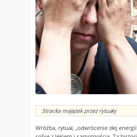
Caption
Straciła majątek przez rytuały
Wróżba, rytuał, „odwrócenie złej ener
sobie z lękiem i samotnością. Ta histor