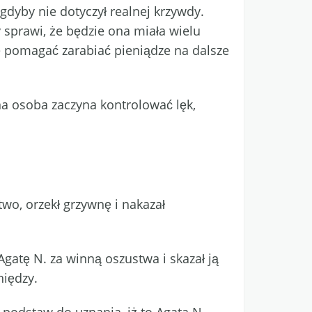
gdyby nie dotyczył realnej krzywdy.
 sprawi, że będzie ona miała wielu
kże pomagać zarabiać pieniądze na dalsze
dna osoba zaczyna kontrolować lęk,
wo, orzekł grzywnę i nakazał
atę N. za winną oszustwa i skazał ją
niędzy.