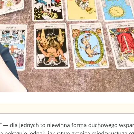
gii” — dla jednych to niewinna forma duchowego wspar
ia pokazuje jednak, jak łatwo granica między usługą e