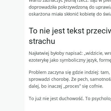
Warto zaznaczyć jedną rzecz: sąd w pie
doprowadziła pokrzywdzoną do uprawian
oskarżona miała skłonić kobietę do świa
To nie jest tekst prze
strachu
Najłatwiej byłoby napisać: „widzicie, wr
ezoterykę jako symboliczny język, formę
Problem zaczyna się gdzie indziej: tam,
sprowadzi chorobę. Że pech, samotność,
dalej, bo inaczej „proces” się cofnie.
To już nie jest duchowość. To psycholo