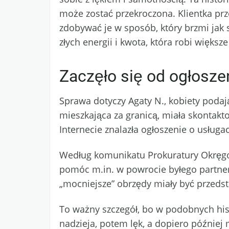
może zostać przekroczona. Klientka przez
zdobywać je w sposób, który brzmi jak s
złych energii i kwota, która robi większ
Zaczęło się od ogłosze
Sprawa dotyczy Agaty N., kobiety podaj
mieszkająca za granicą, miała skontakt
Internecie znalazła ogłoszenie o usługa
Według komunikatu Prokuratury Okręgowe
pomóc m.in. w powrocie byłego partnera
„mocniejsze” obrzędy miały być przeds
To ważny szczegół, bo w podobnych hist
nadzieja, potem lęk, a dopiero później 