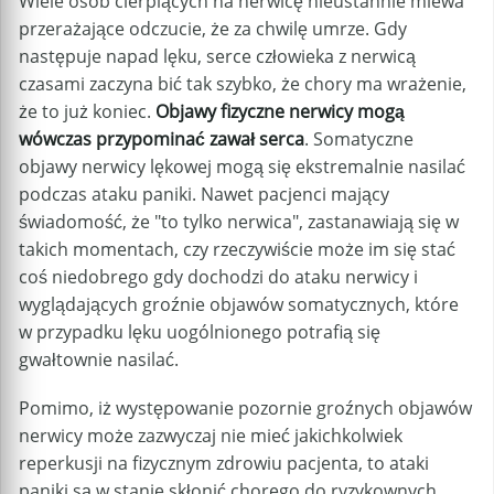
Wiele osób cierpiących na nerwicę nieustannie miewa
przerażające odczucie, że za chwilę umrze. Gdy
następuje napad lęku, serce człowieka z nerwicą
czasami zaczyna bić tak szybko, że chory ma wrażenie,
że to już koniec.
Objawy fizyczne nerwicy mogą
wówczas przypominać zawał serca
. Somatyczne
objawy nerwicy lękowej mogą się ekstremalnie nasilać
podczas ataku paniki. Nawet pacjenci mający
świadomość, że "to tylko nerwica", zastanawiają się w
takich momentach, czy rzeczywiście może im się stać
coś niedobrego gdy dochodzi do ataku nerwicy i
wyglądających groźnie objawów somatycznych, które
w przypadku lęku uogólnionego potrafią się
gwałtownie nasilać.
Pomimo, iż występowanie pozornie groźnych objawów
nerwicy może zazwyczaj nie mieć jakichkolwiek
reperkusji na fizycznym zdrowiu pacjenta, to ataki
paniki są w stanie skłonić chorego do ryzykownych