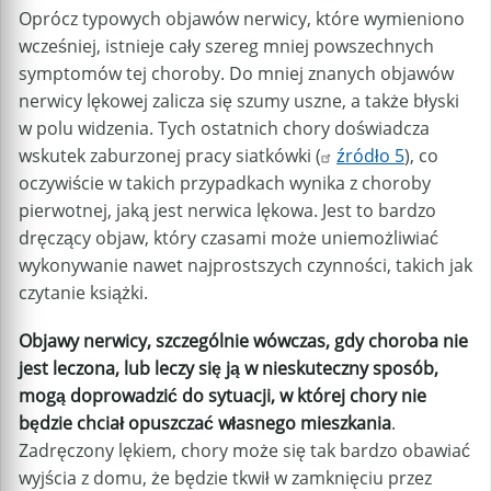
Oprócz typowych objawów nerwicy, które wymieniono
wcześniej, istnieje cały szereg mniej powszechnych
symptomów tej choroby. Do mniej znanych objawów
nerwicy lękowej zalicza się szumy uszne, a także błyski
w polu widzenia. Tych ostatnich chory doświadcza
wskutek zaburzonej pracy siatkówki (
źródło 5
), co
oczywiście w takich przypadkach wynika z choroby
pierwotnej, jaką jest nerwica lękowa. Jest to bardzo
dręczący objaw, który czasami może uniemożliwiać
wykonywanie nawet najprostszych czynności, takich jak
czytanie książki.
Objawy nerwicy, szczególnie wówczas, gdy choroba nie
jest leczona, lub leczy się ją w nieskuteczny sposób,
mogą doprowadzić do sytuacji, w której chory nie
będzie chciał opuszczać własnego mieszkania
.
Zadręczony lękiem, chory może się tak bardzo obawiać
wyjścia z domu, że będzie tkwił w zamknięciu przez