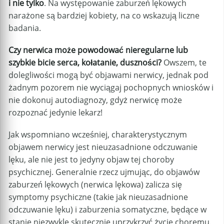
i nie tylko
. Na występowanie zaburzeń lękowych
narażone są bardziej kobiety, na co wskazują liczne
badania.
Czy nerwica może powodować nieregularne lub
szybkie bicie serca, kołatanie, duszności?
Owszem, te
dolegliwości mogą być objawami nerwicy, jednak pod
żadnym pozorem nie wyciągaj pochopnych wniosków i
nie dokonuj autodiagnozy, gdyż nerwicę może
rozpoznać jedynie lekarz!
Jak wspomniano wcześniej, charakterystycznym
objawem nerwicy jest nieuzasadnione odczuwanie
lęku, ale nie jest to jedyny objaw tej choroby
psychicznej. Generalnie rzecz ujmując, do objawów
zaburzeń lękowych (nerwica lękowa) zalicza się
symptomy psychiczne (takie jak nieuzasadnione
odczuwanie lęku) i zaburzenia somatyczne, będące w
stanie niezwykle skutecznie uprzykrzyć życie choremu.