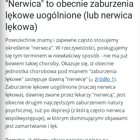
"Nerwica" to obecnie zaburzenia
lękowe uogólnione (lub nerwica
lękowa)
Powszechnie znamy i zapewne często stosujemy
określenie "nerwica". W rzeczywistości, posługujemy
się tym terminem w niewłaściwy sposób - nie ma już
bowiem takiej choroby. Okazuje się, iż obecnie
jednostka chorobowa pod mianem "zaburzenia
lękowe" zastępuje dawną "nerwicę" (
źródło 1
).
Zaburzenie lękowe uogólnione (inaczej nerwica
lękowa), dawniej zwane przez lekarzy "nerwicą", jest
obecnie drugim najczęstszym zaburzeniem natury
psychicznej, tuż po depresji (z którą często nerwica
współwystępuje), w którym dominującymi objawami
jest zamartwianie i lęk.
Pomimo, iż główny objaw nerwicy polega na