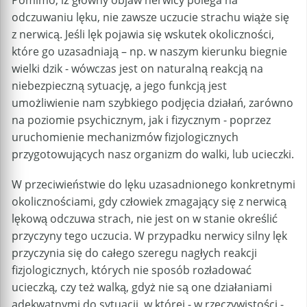
odczuwaniu lęku, nie zawsze uczucie strachu wiąże się
z nerwicą. Jeśli lęk pojawia się wskutek okoliczności,
które go uzasadniają – np. w naszym kierunku biegnie
wielki dzik - wówczas jest on naturalną reakcją na
niebezpieczną sytuację, a jego funkcją jest
umożliwienie nam szybkiego podjęcia działań, zarówno
na poziomie psychicznym, jak i fizycznym - poprzez
uruchomienie mechanizmów fizjologicznych
przygotowujących nasz organizm do walki, lub ucieczki.
W przeciwieństwie do lęku uzasadnionego konkretnymi
okolicznościami, gdy człowiek zmagający się z nerwicą
lękową odczuwa strach, nie jest on w stanie określić
przyczyny tego uczucia. W przypadku nerwicy silny lęk
przyczynia się do całego szeregu nagłych reakcji
fizjologicznych, których nie sposób rozładować
ucieczką, czy też walką, gdyż nie są one działaniami
adekwatnymi do sytuacji, w której - w rzeczywistości -