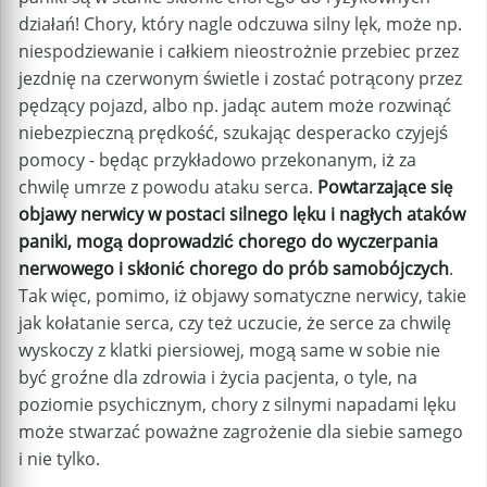
działań! Chory, który nagle odczuwa silny lęk, może np.
niespodziewanie i całkiem nieostrożnie przebiec przez
jezdnię na czerwonym świetle i zostać potrącony przez
pędzący pojazd, albo np. jadąc autem może rozwinąć
niebezpieczną prędkość, szukając desperacko czyjejś
pomocy - będąc przykładowo przekonanym, iż za
chwilę umrze z powodu ataku serca.
Powtarzające się
objawy nerwicy w postaci silnego lęku i nagłych ataków
paniki, mogą doprowadzić chorego do wyczerpania
nerwowego i skłonić chorego do prób samobójczych
.
Tak więc, pomimo, iż objawy somatyczne nerwicy, takie
jak kołatanie serca, czy też uczucie, że serce za chwilę
wyskoczy z klatki piersiowej, mogą same w sobie nie
być groźne dla zdrowia i życia pacjenta, o tyle, na
poziomie psychicznym, chory z silnymi napadami lęku
może stwarzać poważne zagrożenie dla siebie samego
i nie tylko.