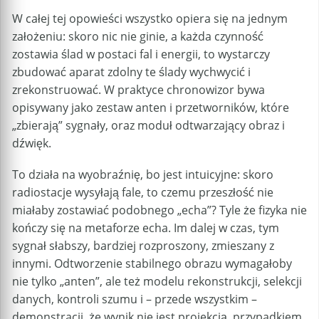
W całej tej opowieści wszystko opiera się na jednym
założeniu: skoro nic nie ginie, a każda czynność
zostawia ślad w postaci fal i energii, to wystarczy
zbudować aparat zdolny te ślady wychwycić i
zrekonstruować. W praktyce chronowizor bywa
opisywany jako zestaw anten i przetworników, które
„zbierają” sygnały, oraz moduł odtwarzający obraz i
dźwięk.
To działa na wyobraźnię, bo jest intuicyjne: skoro
radiostacje wysyłają fale, to czemu przeszłość nie
miałaby zostawiać podobnego „echa”? Tyle że fizyka nie
kończy się na metaforze echa. Im dalej w czas, tym
sygnał słabszy, bardziej rozproszony, zmieszany z
innymi. Odtworzenie stabilnego obrazu wymagałoby
nie tylko „anten”, ale też modelu rekonstrukcji, selekcji
danych, kontroli szumu i – przede wszystkim –
demonstracji, że wynik nie jest projekcją, przypadkiem