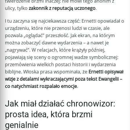
twierdzenie brzmi inaczej: nie mówi tego anonim z
ulicy, tylko
zakonnik z reputacją uczonego
.
I tu zaczyna się najciekawsza część: Ernetti opowiadał o
urządzeniu, które nie przenosi ludzi w czasie, ale
pozwala „oglądać” przeszłość. Jak ekran, na którym
można zobaczyć dawne wydarzenia – a nawet je
„nagrywać”. W relacjach, które krążyły później,
pojawiają się sceny o ogromnej wadze symbolicznej:
przemówienia wielkich postaci historii i wydarzenia
biblijne. Włoska prasa wspominała, że
Ernetti opisywał
wizje z detalami wykraczającymi poza tekst Ewangelii –
co natychmiast rozpalało emocje
.
Jak miał działać chronowizor:
prosta idea, która brzmi
genialnie