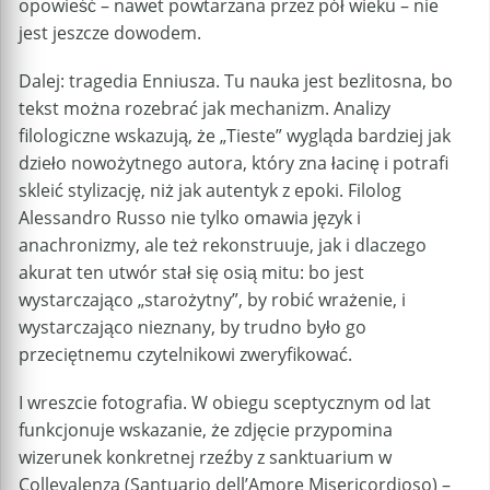
opowieść – nawet powtarzana przez pół wieku – nie
jest jeszcze dowodem.
Dalej: tragedia Enniusza. Tu nauka jest bezlitosna, bo
tekst można rozebrać jak mechanizm. Analizy
filologiczne wskazują, że „Tieste” wygląda bardziej jak
dzieło nowożytnego autora, który zna łacinę i potrafi
skleić stylizację, niż jak autentyk z epoki. Filolog
Alessandro Russo nie tylko omawia język i
anachronizmy, ale też rekonstruuje, jak i dlaczego
akurat ten utwór stał się osią mitu: bo jest
wystarczająco „starożytny”, by robić wrażenie, i
wystarczająco nieznany, by trudno było go
przeciętnemu czytelnikowi zweryfikować.
I wreszcie fotografia. W obiegu sceptycznym od lat
funkcjonuje wskazanie, że zdjęcie przypomina
wizerunek konkretnej rzeźby z sanktuarium w
Collevalenza (Santuario dell’Amore Misericordioso) –