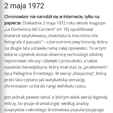
2 maja 1972
Chronowizor nie narodził się w Internecie, tylko na
papierze
. Dokładnie 2 maja 1972 roku włoski magazyn
„La Domenica del Corriere” (nr 18) opublikował
materiał zatytułowany „Inventata la macchina che
fotografa il passato” – czterostronicową historię, która
na długie lata ustawiła ramę całej opowieści. To w tym
tekście czytelnik dostał obietnicę technologii zdolnej
rejestrować obrazy i dźwięki z przeszłości, a także
nazwisko benedyktyna, który miał stać za „przełomem”:
ojca Pellegrino Ernettiego. W wersji „klasycznej”, którą
przez lata czytano jak watykańską sensację,
chronowizor urósł do rangi wehikułu czasu.
Jest jednak pewien detal, o którym wiele wersji legendy
milczy, bo psuje dramaturgię: według analizy
sceptyków z włoskiego środowiska popularyzującego