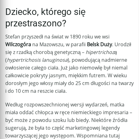
Dziecko, którego się
przestraszono?
Stefan przyszedł na świat w 1890 roku we wsi
Wilczogóra
na Mazowszu, w parafii
Belsk Duży
. Urodził
się z rzadką chorobą genetyczną –
hipertrichozą
(
hypertrichosis lanuginosa
), powodującą nadmierne
owłosienie całego ciała. Już jako niemowlę był niemal
całkowicie pokryty jasnym, miękkim futrem. W wieku
dorosłym jego włosy miały do 25 cm długości na twarzy
i do 10 cm na reszcie ciała.
Według rozpowszechnionej wersji wydarzeń, matka
miała oddać chłopca w ręce niemieckiego impresaria –
być może z powodu szoku lub biedy. Niektóre źródła
sugerują, że była to część marketingowej legendy
towarzyszącej jego występom. Wspomniana tutaj