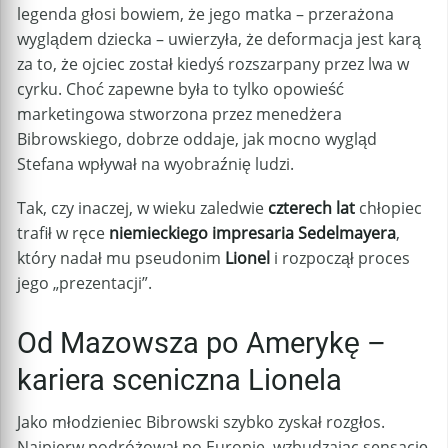
legenda głosi bowiem, że jego matka – przerażona
wyglądem dziecka – uwierzyła, że deformacja jest karą
za to, że ojciec został kiedyś rozszarpany przez lwa w
cyrku. Choć zapewne była to tylko opowieść
marketingowa stworzona przez menedżera
Bibrowskiego, dobrze oddaje, jak mocno wygląd
Stefana wpływał na wyobraźnię ludzi.
Tak, czy inaczej, w wieku zaledwie
czterech lat
chłopiec
trafił w ręce
niemieckiego impresaria Sedelmayera
,
który nadał mu pseudonim
Lionel
i rozpoczął proces
jego „prezentacji”.
Od Mazowsza po Amerykę –
kariera sceniczna Lionela
Jako młodzieniec Bibrowski szybko zyskał rozgłos.
Najpierw podróżował po Europie, wzbudzając sensację