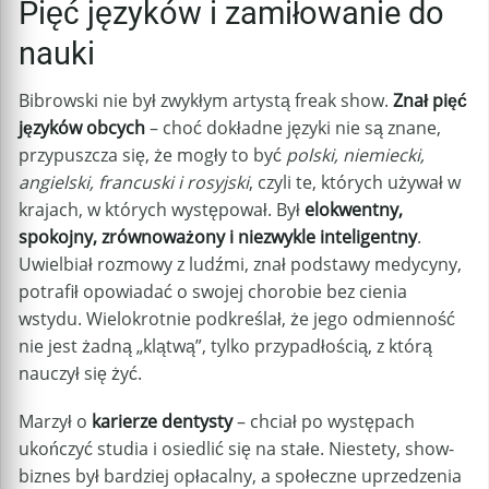
Pięć języków i zamiłowanie do
nauki
Bibrowski nie był zwykłym artystą freak show.
Znał pięć
języków obcych
– choć dokładne języki nie są znane,
przypuszcza się, że mogły to być
polski, niemiecki,
angielski, francuski i rosyjski
, czyli te, których używał w
krajach, w których występował. Był
elokwentny,
spokojny, zrównoważony i niezwykle inteligentny
.
Uwielbiał rozmowy z ludźmi, znał podstawy medycyny,
potrafił opowiadać o swojej chorobie bez cienia
wstydu. Wielokrotnie podkreślał, że jego odmienność
nie jest żadną „klątwą”, tylko przypadłością, z którą
nauczył się żyć.
Marzył o
karierze dentysty
– chciał po występach
ukończyć studia i osiedlić się na stałe. Niestety, show-
biznes był bardziej opłacalny, a społeczne uprzedzenia