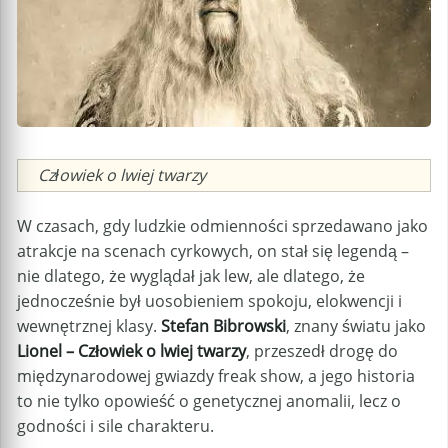
Caption
Człowiek o lwiej twarzy
W czasach, gdy ludzkie odmienności sprzedawano jako
atrakcje na scenach cyrkowych, on stał się legendą –
nie dlatego, że wyglądał jak lew, ale dlatego, że
jednocześnie był uosobieniem spokoju, elokwencji i
wewnętrznej klasy.
Stefan Bibrowski
, znany światu jako
Lionel – Człowiek o lwiej twarzy
, przeszedł drogę do
międzynarodowej gwiazdy freak show, a jego historia
to nie tylko opowieść o genetycznej anomalii, lecz o
godności i sile charakteru.