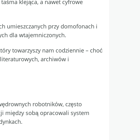
, taśma klejąca, a nawet cyfrowe
ach umieszczanych przy domofonach i
nych dla wtajemniczonych.
 który towarzyszy nam codziennie – choć
literaturowych, archiwów i
wędrownych robotników, często
cji między sobą opracowali system
udynkach.