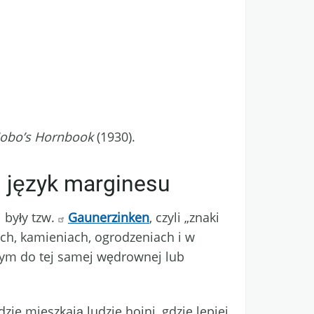
obo’s Hornbook
(1930).
i język marginesu
 były tzw.
Gaunerzinken
, czyli „znaki
ach, kamieniach, ogrodzeniach i w
cym do tej samej wędrownej lub
ie mieszkają ludzie hojni, gdzie lepiej