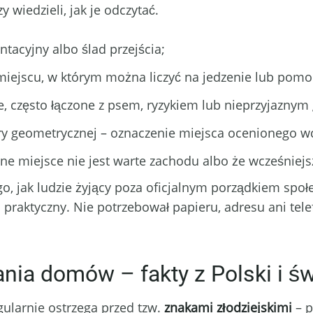
 wiedzieli, jak je odczytać.
ntacyjny albo ślad przejścia;
 miejscu, w którym można liczyć na jedzenie lub pomo
ie, często łączone z psem, ryzykiem lub nieprzyjazny
ry geometrycznej – oznaczenie miejsca ocenionego wc
ane miejsce nie jest warte zachodu albo że wcześniejs
o, jak ludzie żyjący poza oficjalnym porządkiem spo
 i praktyczny. Nie potrzebował papieru, adresu ani tel
nia domów – fakty z Polski i św
gularnie ostrzega przed tzw.
znakami złodziejskimi
– p