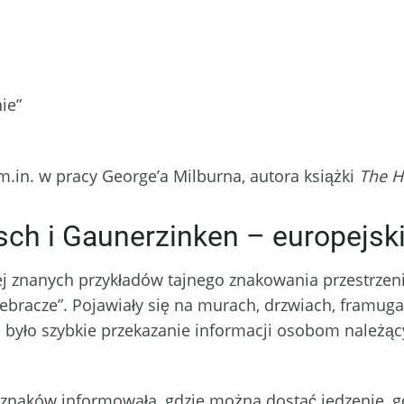
ie”
.in. w pracy George’a Milburna, autora książki
The H
sch i Gaunerzinken – europejsk
j znanych przykładów tajnego znakowania przestrzeni
 żebracze”. Pojawiały się na murach, drzwiach, framug
 było szybkie przekazanie informacji osobom należą
znaków informowała, gdzie można dostać jedzenie, gdz