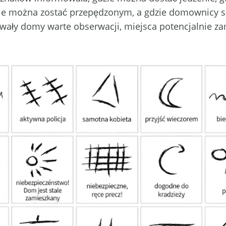
dzie można zostać przepędzonym, a gdzie domownicy są 
ywały domy warte obserwacji, miejsca potencjalnie za