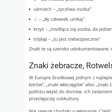
uśmiech – „życzliwa osoba”
♤ – „zły człowiek, unikaj”
krzyż – „modląca się osoba, da jedzen
trójkąt – „tu jest niebezpiecznie”
Znaki te są szeroko udokumentowane, m
Znaki żebracze, Rotwel
W Europie Środkowej jednym z najlepie
łotrów”, „znaki włóczęgów” albo „znaki
pobliżu wejść do domów. Ich zadaniem
przestępczej subkultury.
Nie zawsze chodziło o włamanie. Część 