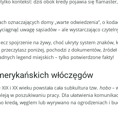
 tylko kontekst: dziś obok kredy pojawia się flamaster
kach oznaczających domy „warte odwiedzenia”, o kod
rzyciągnąć uwagę sąsiadów – ale wystarczająco czytel
, lecz spojrzenie na żywy, choć ukryty system znaków,
przeczytasz poniżej, pochodzi z dokumentów, źródeł 
dnych legend miejskich – tylko potwierdzone fakty!
amerykańskich włóczęgów
XIX i XX wieku powstała cała subkultura tzw.
hobo
– 
leją w poszukiwaniu pracy. Dla ułatwienia komunika
ano kredą, węglem lub wyrywano na ogrodzeniach i b