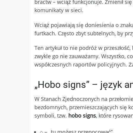
bractw – wciąż funkcjonuje. Zmienił się
komunikaty w sieci.
Wciąż pojawiają się doniesienia o zna
furtkach. Często zbyt subtelnych, by p
Ten artykuł to nie podróż w przeszłość
zwykle go nie zauważamy. Wszystko, co 
współczesnych raportów policyjnych. Ża
„Hobo signs” – język 
W Stanach Zjednoczonych na przełomie 
bezdomnych, przemieszczających się ko
symboli, tzw.
hobo signs
, które rysow
⌂ – „tu możesz przenocować”