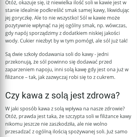
Otóż, okazuje się, iż niewielka ilość soli w kawie jest w
stanie idealnie podkreślić smak samej kawy, likwidując
jej goryczkę. Ale to nie wszystko! Sól w kawie może
pozytywnie wpłynąć na jej ogólny smak, np. wówczas,
gdy napój sporządzimy z dodatkiem niskiej jakości
wody. Cukier niezbyt by w tym pomógł, ale sól już tak!
Są dwie szkoły dodawania soli do kawy - jedni
przekonują, że sól powinno się dodawać przed
zaparzeniem napoju, inni solą kawę gdy jest ona już w
filiżance – tak, jak zazwyczaj robi się to z cukrem.
Czy kawa z solą jest zdrowa?
W jaki sposób kawa z solą wpływa na nasze zdrowie?
Otóż, prawda jest taka, że szczypta soli w filiżance kawy
nikomu jeszcze nie zaszkodziła, ale nie wolno
przesadzać z ogólną ilością spożywanej soli. Już samo