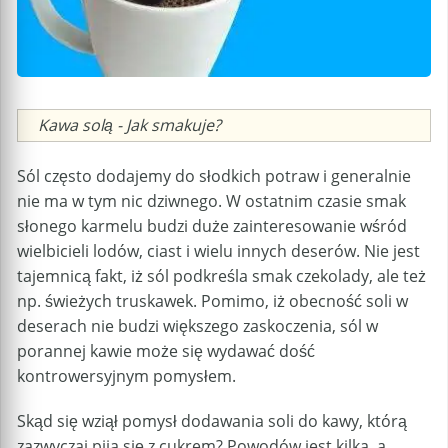
Caption
Kawa solą - Jak smakuje?
Sól często dodajemy do słodkich potraw i generalnie
nie ma w tym nic dziwnego. W ostatnim czasie smak
słonego karmelu budzi duże zainteresowanie wśród
wielbicieli lodów, ciast i wielu innych deserów. Nie jest
tajemnicą fakt, iż sól podkreśla smak czekolady, ale też
np. świeżych truskawek. Pomimo, iż obecność soli w
deserach nie budzi większego zaskoczenia, sól w
porannej kawie może się wydawać dość
kontrowersyjnym pomysłem.
Skąd się wziął pomysł dodawania soli do kawy, którą
zazwyczaj pija się z cukrem? Powodów jest kilka, a