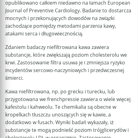
opublikowano całkiem niedawno na łamach European
Journal of Preventive Cardiology. Badanie to dostarcza
mocnych i przekonujących dowodów na związki
zachodzące pomiędzy metodami parzenia kawy,
atakami serca i długowiecznością.
Zdaniem badaczy niefiltrowana kawa zawiera
substancje, które zwiększają poziom cholesterolu we
krwi. Zastosowanie filtra usuwa je i zmniejsza ryzyko
incydentów sercowo-naczyniowych i przedwczesnej
śmierci.
Kawa niefiltrowana, np. po grecku i turecku, lub
przygotowana we frenchpressie zawiera o wiele więcej
kafestolu i kahweolu. Te chemikalia są obecne w
kropelkach tłuszczu unoszących się w kawie, a
dodatkowo w fusach. Wyniki badań wykazały, iż
substancje te mogą podnieść poziom trójglicerydów i
cholesterolu LDL w organizmie. Zastosowanie