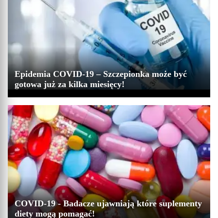
Epidemia COVID-19 – Szczepionka może być
gotowa już za kilka miesięcy!
COVID-19 - Badacze ujawniają które suplementy
diety mogą pomagać!