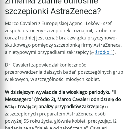
zmieniła zdanie odnośnie
szczepionki AstraZeneca?
Marco Cavaleri z Europejskiej Agencji Leków - szef
zespołu ds. oceny szczepionek - oznajmił, iż obecnie
coraz trudniej jest uznać brak związku przyczynowo-
skutkowego pomiędzy szczepionką firmy AstraZeneca,
a nietypowymi przypadkami zakrzepicy (
źródło 1
).
Dr. Cavaleri zapowiedział konieczność
przeprowadzenia dalszych badań poszczególnych grup
wiekowych, w szczególności młodych kobiet.
W dzisiejszym wywiadzie dla włoskiego periodyku "Il
Messaggero" (źródło 2), Marco Cavaleri odniósł się do
wciąż trwającej analizy przypadków zakrzepicy
u
zaszczepionych preparatem AstraZeneca osób
powyżej 55 roku życia, głównie kobiet, precyzując, iż
badania te są "dalekie od zakończenia". Cavaleri