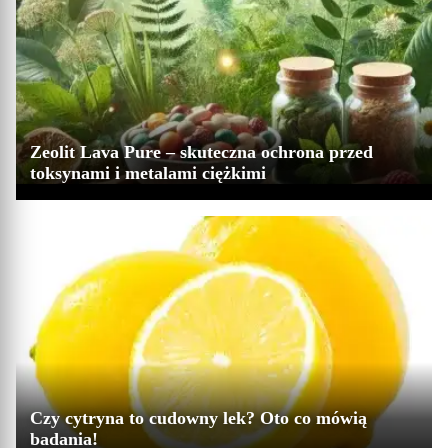
Zeolit Lava Pure – skuteczna ochrona przed
toksynami i metalami ciężkimi
Czy cytryna to cudowny lek? Oto co mówią
badania!