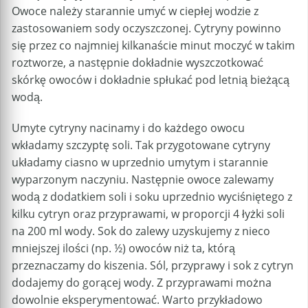
Owoce należy starannie umyć w ciepłej wodzie z
zastosowaniem sody oczyszczonej. Cytryny powinno
się przez co najmniej kilkanaście minut moczyć w takim
roztworze, a następnie dokładnie wyszczotkować
skórkę owoców i dokładnie spłukać pod letnią bieżącą
wodą.
Umyte cytryny nacinamy i do każdego owocu
wkładamy szczyptę soli. Tak przygotowane cytryny
układamy ciasno w uprzednio umytym i starannie
wyparzonym naczyniu. Następnie owoce zalewamy
wodą z dodatkiem soli i soku uprzednio wyciśniętego z
kilku cytryn oraz przyprawami, w proporcji 4 łyżki soli
na 200 ml wody. Sok do zalewy uzyskujemy z nieco
mniejszej ilości (np. ½) owoców niż ta, którą
przeznaczamy do kiszenia. Sól, przyprawy i sok z cytryn
dodajemy do gorącej wody. Z przyprawami można
dowolnie eksperymentować. Warto przykładowo