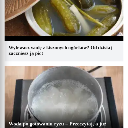
Wylewasz wodę z kiszonych ogórków? Od dzisiaj
zaczniesz ją pić!
Woda po gotowaniu ryżu – Przeczytaj, a już