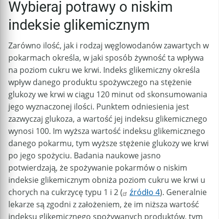
Wybieraj potrawy o niskim
indeksie glikemicznym
Zarówno ilość, jak i rodzaj węglowodanów zawartych w
pokarmach określa, w jaki sposób żywność ta wpływa
na poziom cukru we krwi. Indeks glikemiczny określa
wpływ danego produktu spożywczego na stężenie
glukozy we krwi w ciągu 120 minut od skonsumowania
jego wyznaczonej ilości. Punktem odniesienia jest
zazwyczaj glukoza, a wartość jej indeksu glikemicznego
wynosi 100. Im wyższa wartość indeksu glikemicznego
danego pokarmu, tym wyższe stężenie glukozy we krwi
po jego spożyciu. Badania naukowe jasno
potwierdzają, że spożywanie pokarmów o niskim
indeksie glikemicznym obniża poziom cukru we krwi u
chorych na cukrzycę typu 1 i 2 (
źródło 4
). Generalnie
lekarze są zgodni z założeniem, że im niższa wartość
indeksu glikemicznego spożywanych produktów, tym