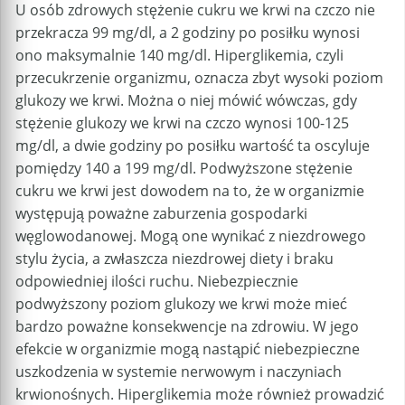
U osób zdrowych stężenie cukru we krwi na czczo nie
przekracza 99 mg/dl, a 2 godziny po posiłku wynosi
ono maksymalnie 140 mg/dl. Hiperglikemia, czyli
przecukrzenie organizmu, oznacza zbyt wysoki poziom
glukozy we krwi. Można o niej mówić wówczas, gdy
stężenie glukozy we krwi na czczo wynosi 100-125
mg/dl, a dwie godziny po posiłku wartość ta oscyluje
pomiędzy 140 a 199 mg/dl. Podwyższone stężenie
cukru we krwi jest dowodem na to, że w organizmie
występują poważne zaburzenia gospodarki
węglowodanowej. Mogą one wynikać z niezdrowego
stylu życia, a zwłaszcza niezdrowej diety i braku
odpowiedniej ilości ruchu. Niebezpiecznie
podwyższony poziom glukozy we krwi może mieć
bardzo poważne konsekwencje na zdrowiu. W jego
efekcie w organizmie mogą nastąpić niebezpieczne
uszkodzenia w systemie nerwowym i naczyniach
krwionośnych. Hiperglikemia może również prowadzić