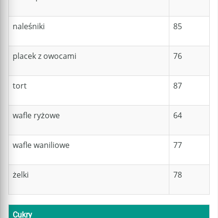
naleśniki
85
placek z owocami
76
tort
87
wafle ryżowe
64
wafle waniliowe
77
żelki
78
Cukry