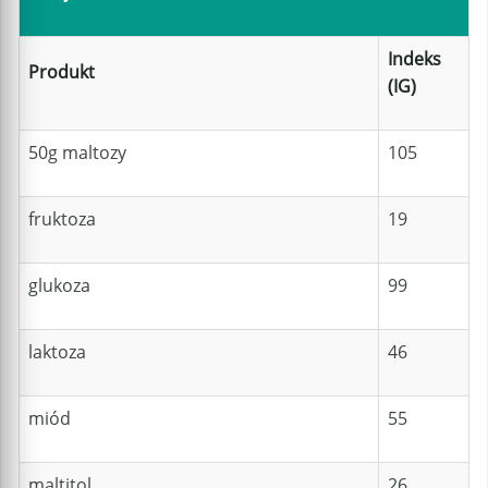
Indeks
Produkt
(IG)
50g maltozy
105
fruktoza
19
glukoza
99
laktoza
46
miód
55
maltitol
26