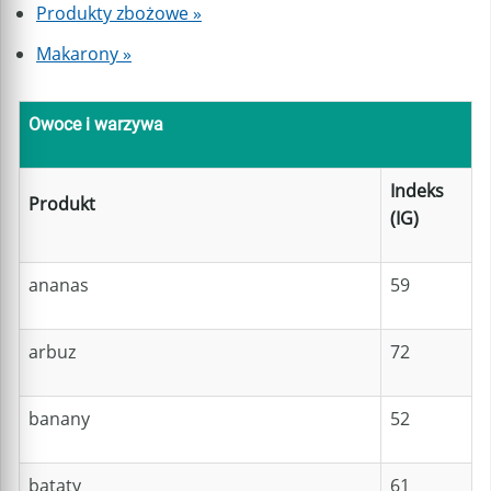
Produkty zbożowe »
Makarony »
Owoce i warzywa
Indeks
Produkt
(IG)
ananas
59
arbuz
72
banany
52
bataty
61