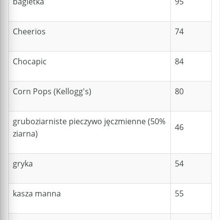
bagietka
95
Cheerios
74
Chocapic
84
Corn Pops (Kellogg's)
80
gruboziarniste pieczywo jęczmienne (50%
46
ziarna)
gryka
54
kasza manna
55