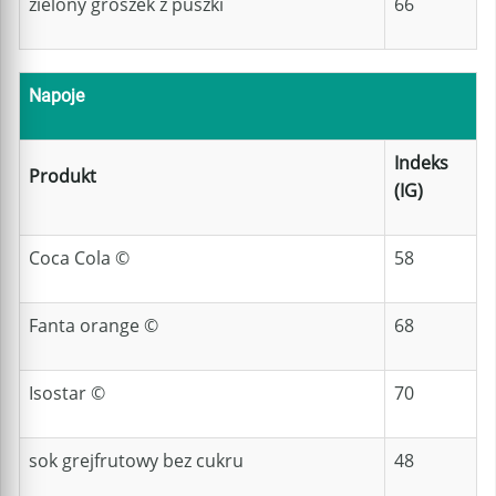
zielony groszek z puszki
66
Napoje
Indeks
Produkt
(IG)
Coca Cola ©
58
Fanta orange ©
68
Isostar ©
70
sok grejfrutowy bez cukru
48