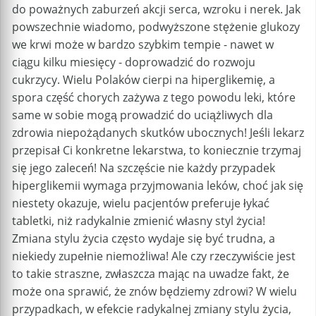
do poważnych zaburzeń akcji serca, wzroku i nerek. Jak
powszechnie wiadomo, podwyższone stężenie glukozy
we krwi może w bardzo szybkim tempie - nawet w
ciągu kilku miesięcy - doprowadzić do rozwoju
cukrzycy. Wielu Polaków cierpi na hiperglikemię, a
spora część chorych zażywa z tego powodu leki, które
same w sobie mogą prowadzić do uciążliwych dla
zdrowia niepożądanych skutków ubocznych! Jeśli lekarz
przepisał Ci konkretne lekarstwa, to koniecznie trzymaj
się jego zaleceń! Na szczęście nie każdy przypadek
hiperglikemii wymaga przyjmowania leków, choć jak się
niestety okazuje, wielu pacjentów preferuje łykać
tabletki, niż radykalnie zmienić własny styl życia!
Zmiana stylu życia często wydaje się być trudna, a
niekiedy zupełnie niemożliwa! Ale czy rzeczywiście jest
to takie straszne, zwłaszcza mając na uwadze fakt, że
może ona sprawić, że znów będziemy zdrowi? W wielu
przypadkach, w efekcie radykalnej zmiany stylu życia,