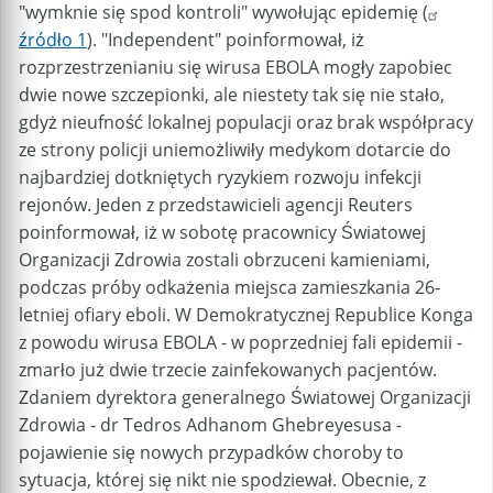
"wymknie się spod kontroli" wywołując epidemię (
źródło 1
). "Independent" poinformował, iż
rozprzestrzenianiu się wirusa EBOLA mogły zapobiec
dwie nowe szczepionki, ale niestety tak się nie stało,
gdyż nieufność lokalnej populacji oraz brak współpracy
ze strony policji uniemożliwiły medykom dotarcie do
najbardziej dotkniętych ryzykiem rozwoju infekcji
rejonów. Jeden z przedstawicieli agencji Reuters
poinformował, iż w sobotę pracownicy Światowej
Organizacji Zdrowia zostali obrzuceni kamieniami,
podczas próby odkażenia miejsca zamieszkania 26-
letniej ofiary eboli. W Demokratycznej Republice Konga
z powodu wirusa EBOLA - w poprzedniej fali epidemii -
zmarło już dwie trzecie zainfekowanych pacjentów.
Zdaniem dyrektora generalnego Światowej Organizacji
Zdrowia - dr Tedros Adhanom Ghebreyesusa -
pojawienie się nowych przypadków choroby to
sytuacja, której się nikt nie spodziewał. Obecnie, z