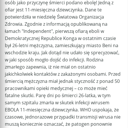
osób jako przyczynę śmierci podano ebolę! Jedną z
ofiar jest 11-miesięczna dziewczynka. Dane te
potwierdziła w niedzielę Światowa Organizacja
Zdrowia. Zgodnie z informacją opublikowaną na
łamach "Independent", pierwszą ofiarą eboli w
Demokratycznej Republice Konga w ostatnim czasie
był 26-letni mężczyzna, zamieszkujący miasto Beni na
wschodzie kraju. Jak dotąd nie udało się sprecyzować,
w jaki sposób mogło dojść do infekcji. Rodzina
zmarłego zapewnia, iż nie miał on ostatnio
jakichkolwiek kontaktów z zakażonymi osobami. Przed
śmiercią mężczyzna miał jednak styczność z ponad 50
pracownikami opieki medycznej – co może mieć
fatalne skutki. Parę dni po śmierci 26-latka, w tym
samym szpitalu zmarła w skutek infekcji wirusem
EBOLA 11-miesięczna dziewczynka. WHO uspokaja, że
czasowe, jednorazowe przypadki transmisji wirusa nie
muszą koniecznie oznaczać, że patogen ponownie