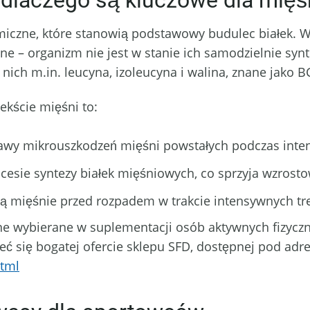
dlaczego są kluczowe dla mięś
miczne, które stanowią podstawowy budulec białek.
ne – organizm nie jest w stanie ich samodzielnie sy
 nich m.in. leucyna, izoleucyna i walina, znane jako 
kście mięśni to:
awy mikrouszkodzeń mięśni powstałych podczas inte
cesie syntezy białek mięśniowych, co sprzyja wzrost
ą mięśnie przed rozpadem w trakcie intensywnych tre
one wybierane w suplementacji osób aktywnych fizyczni
eć się bogatej ofercie sklepu SFD, dostępnej pod ad
html