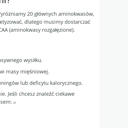
ni?
 Wyróżniamy 20 głównych aminokwasów,
ntetyzować, dlatego musimy dostarczać
BCAA (aminokwasy rozgałęzione).
nsywnego wysiłku.
owi masy mięśniowej.
ningów lub deficytu kalorycznego.
e. Jeśli chcesz znaleźć ciekawe
resem: