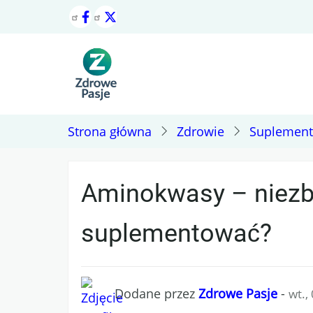
Przejdź
do
treści
Strona główna
Zdrowie
Suplement
Aminokwasy – niezbęd
suplementować?
Dodane przez
Zdrowe Pasje
-
wt.,