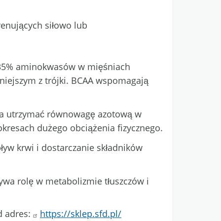
renujących siłowo lub
o 35% aminokwasów w mięśniach
ażniejszym z trójki. BCAA wspomagają
ga utrzymać równowagę azotową w
okresach dużego obciążenia fizycznego.
ływ krwi i dostarczanie składników
ywa rolę w metabolizmie tłuszczów i
d adres:
https://sklep.sfd.pl/