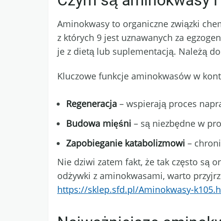
Czym są aminokwasy i 
Aminokwasy to organiczne związki che
z których 9 jest uznawanych za egzogen
je z dietą lub suplementacją. Należą do
Kluczowe funkcje aminokwasów w konte
Regeneracja
– wspierają proces napr
Budowa mięśni
– są niezbędne w pro
Zapobieganie katabolizmowi
– chroni
Nie dziwi zatem fakt, że tak często są 
odżywki z aminokwasami, warto przyjrz
https://sklep.sfd.pl/Aminokwasy-k105.