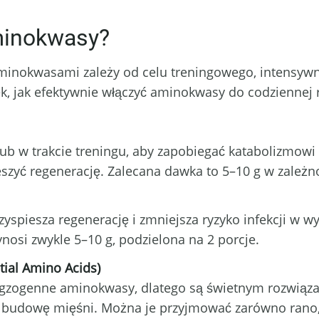
minokwasy?
nokwasami zależy od celu treningowego, intensywn
k, jak efektywnie włączyć aminokwasy do codziennej 
 lub w trakcie treningu, aby zapobiegać katabolizmo
szyć regenerację. Zalecana dawka to 5–10 g w zależn
yspiesza regenerację i zmniejsza ryzyko infekcji w w
si zwykle 5–10 g, podzielona na 2 porcje.
ial Amino Acids)
egzogenne aminokwasy, dlatego są świetnym rozwiąza
budowę mięśni. Można je przyjmować zarówno rano, j