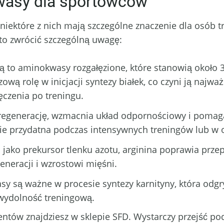
wasy dla sportowców
niektóre z nich mają szczególne znaczenie dla osób t
to zwrócić szczególną uwagę:
ą to aminokwasy rozgałęzione, które stanowią okoł
ową rolę w inicjacji syntezy białek, co czyni ją najw
ęczenia po treningu.
regenerację, wzmacnia układ odpornościowy i poma
nie przydatna podczas intensywnych treningów lub w 
 jako prekursor tlenku azotu, arginina poprawia przep
eneracji i wzrostowi mięśni.
y są ważne w procesie syntezy karnityny, która odgr
 wydolność treningową.
ntów znajdziesz w sklepie SFD. Wystarczy przejść po