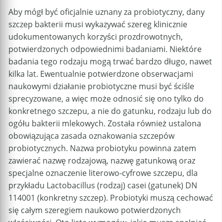
Aby mógł być oficjalnie uznany za probiotyczny, dany
szczep bakterii musi wykazywać szereg klinicznie
udokumentowanych korzyści prozdrowotnych,
potwierdzonych odpowiednimi badaniami. Niektóre
badania tego rodzaju mogą trwać bardzo długo, nawet
kilka lat. Ewentualnie potwierdzone obserwacjami
naukowymi działanie probiotyczne musi być ściśle
sprecyzowane, a więc może odnosić się ono tylko do
konkretnego szczepu, a nie do gatunku, rodzaju lub do
ogółu bakterii mlekowych. Została również ustalona
obowiązująca zasada oznakowania szczepów
probiotycznych. Nazwa probiotyku powinna zatem
zawierać nazwę rodzajową, nazwę gatunkową oraz
specjalne oznaczenie literowo-cyfrowe szczepu, dla
przykładu Lactobacillus (rodzaj) casei (gatunek) DN
114001 (konkretny szczep). Probiotyki muszą cechować
się całym szeregiem naukowo potwierdzonych