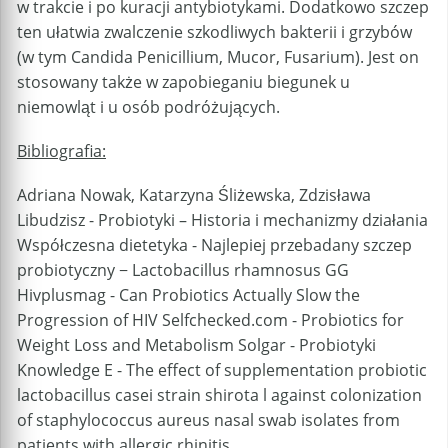
w trakcie i po kuracji antybiotykami. Dodatkowo szczep
ten ułatwia zwalczenie szkodliwych bakterii i grzybów
(w tym Candida Penicillium, Mucor, Fusarium). Jest on
stosowany także w zapobieganiu biegunek u
niemowląt i u osób podróżujących.
Bibliografia:
Adriana Nowak, Katarzyna Śliżewska, Zdzisława
Libudzisz - Probiotyki – Historia i mechanizmy działania
Współczesna dietetyka - Najlepiej przebadany szczep
probiotyczny − Lactobacillus rhamnosus GG
Hivplusmag - Can Probiotics Actually Slow the
Progression of HIV Selfchecked.com - Probiotics for
Weight Loss and Metabolism Solgar - Probiotyki
Knowledge E - The effect of supplementation probiotic
lactobacillus casei strain shirota l against colonization
of staphylococcus aureus nasal swab isolates from
patients with allergic rhinitis