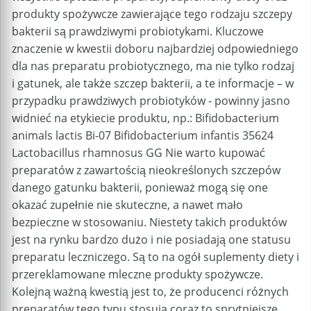
produkty spożywcze zawierające tego rodzaju szczepy
bakterii są prawdziwymi probiotykami. Kluczowe
znaczenie w kwestii doboru najbardziej odpowiedniego
dla nas preparatu probiotycznego, ma nie tylko rodzaj
i gatunek, ale także szczep bakterii, a te informacje – w
przypadku prawdziwych probiotyków - powinny jasno
widnieć na etykiecie produktu, np.: Bifidobacterium
animals lactis Bi-07 Bifidobacterium infantis 35624
Lactobacillus rhamnosus GG Nie warto kupować
preparatów z zawartością nieokreślonych szczepów
danego gatunku bakterii, ponieważ mogą się one
okazać zupełnie nie skuteczne, a nawet mało
bezpieczne w stosowaniu. Niestety takich produktów
jest na rynku bardzo dużo i nie posiadają one statusu
preparatu leczniczego. Są to na ogół suplementy diety i
przereklamowane mleczne produkty spożywcze.
Kolejną ważną kwestią jest to, że producenci różnych
preparatów tego typu stosują coraz to sprytniejsze