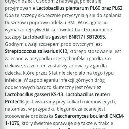
otyłych dzieci. Osobom z nadwagą poleca się
przyjmowanie
Lactobacillus plantarum PL60 oraz PL62
.
Oba te szczepy skutecznie przyczyniają się do spalania
tłuszczów i poprawy indeksu BMI. W osiągnięciu
wymarzonej sylwetki są również bardzo pomocne
szczepy
Lactobacillus gasseri BNR17 i SBT2055.
Godnym uwagi szczepem probiotycznym jest
Streptococcus salivarius K12
, którego stosowanie jest
zalecane w przypadku częstych infekcji gardła. Co
ciekawe, szczep ten został wyizolowany z gardła
dziecka, które przez 6 lat nie cierpiało na tego typu
infekcje. W zapobieganiu infekcji górnych dróg
oddechowych bardzo skuteczny jest również
Lactobacillus gasseri KS-13
.
Lactobacillus reuteri
Protectis
jest wskazany przy kolkach niemowlęcych,
natomiast w przypadku biegunek zalecane jest
stosowanie drożdżaka
Saccharomyces boulardi CNCM-
1-1079
, który świetnie sprawuje się także w trakcie