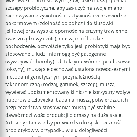
właściwości. Oto lista wymogów, jakie muszą spełniać
szczepy probiotyczne, aby zasłużyć na swoje miano:
zachowywanie żywotności i aktywności w przewodzie
pokarmowym (zdolność do adhezji do śluzówki
jelitowej oraz wysoka oporność na enzymy trawienne,
kwas żołądkowy i żółć); muszą mieć ludzkie
pochodzenie, oczywiście tylko jeśli probiotyki mają być
stosowane u ludzi; nie mogą być patogenne
(wywoływać choroby) lub toksynotwórcze (produkować
toksyny); muszą się cechować ustaloną nowoczesnymi
metodami genetycznymi przynależnością
taksonomiczną (rodzaj, gatunek, szczep); muszą
wywierać udokumentowany klinicznie korzystny wpływ
na zdrowie człowieka; badania muszą potwierdzać ich
bezpieczeństwo stosowania; muszą być stabilne i
dawać możliwość produkcji biomasy na dużą skalę.
Aktualny stan wiedzy potwierdza dużą skuteczność
probiotyków w przypadku wielu dolegliwości