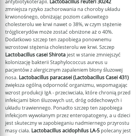
antybiotykoterapii.
Lactobacillus reuteri 30242
zmniejsza ryzyko zachorowania na choroby układu
krwionośnego, obniżając poziom całkowitego
cholesterolu we krwi nawet o 38%, w czym stężenie
trójglicerydów może zostać obniżone aż o 40%.
Dodatkowo szczep ten zapobiega ponownemu
wzrostowi stężenia cholesterolu we krwi. Szczep
Lactobacillus casei Shirota
jest w stanie zmniejszyć
kolonizację bakterii Staphylococcus aureus u
pacjentów z alergicznym zapaleniem błony śluzowej
nosa.
Lactobacillus paracasei (Lactobacillus Casei 431)
zwiększa ogólną odporność organizmu, wspomagając
wzrost produkcji IgA - przeciwciała, które chronią przed
infekcjami błon śluzowych ust, dróg oddechowych i
układu trawiennego. Ponadto szczep ten zapobiega
infekcjom wywołanym przez enteropatogeny, a u dzieci
jest skuteczny w zapobieganiu nadmiernego przyrostu
masy ciała.
Lactobacillus acidophilus LA-5
polecany jest