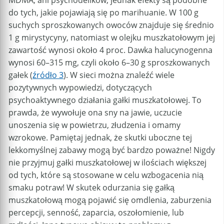
do tych, jakie pojawiają się po marihuanie. W 100 g
suchych sproszkowanych owoców znajduje się średnio
1 g mirystycyny, natomiast w olejku muszkatołowym jej
zawartość wynosi około 4 proc. Dawka halucynogenna
wynosi 60–315 mg, czyli około 6–30 g sproszkowanych
gałek (
źródło 3
). W sieci można znaleźć wiele
pozytywnych wypowiedzi, dotyczących
psychoaktywnego działania gałki muszkatołowej. To
prawda, że wywołuje ona sny na jawie, uczucie
unoszenia się w powietrzu, złudzenia i omamy
wzrokowe. Pamiętaj jednak, że skutki uboczne tej
lekkomyślnej zabawy mogą być bardzo poważne! Nigdy
nie przyjmuj gałki muszkatołowej w ilościach większej
od tych, które są stosowane w celu wzbogacenia nią
smaku potraw! W skutek odurzania się gałką
muszkatołową mogą pojawić się omdlenia, zaburzenia
percepcji, senność, zaparcia, oszołomienie, lub