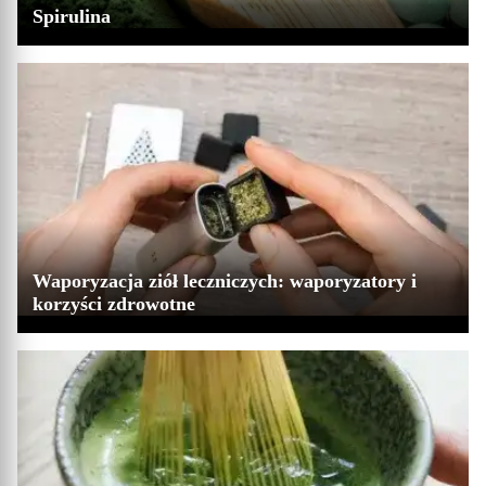
Spirulina
Waporyzacja ziół leczniczych: waporyzatory i
korzyści zdrowotne