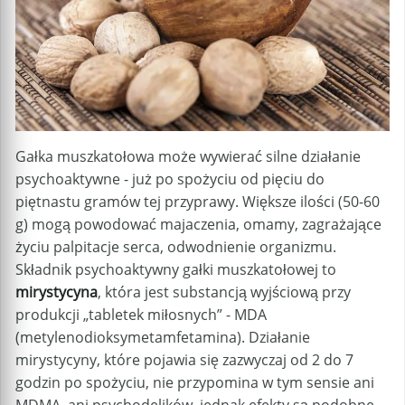
Gałka muszkatołowa może wywierać silne działanie
psychoaktywne - już po spożyciu od pięciu do
piętnastu gramów tej przyprawy. Większe ilości (50-60
g) mogą powodować majaczenia, omamy, zagrażające
życiu palpitacje serca, odwodnienie organizmu.
Składnik psychoaktywny gałki muszkatołowej to
mirystycyna
, która jest substancją wyjściową przy
produkcji „tabletek miłosnych” - MDA
(metylenodioksymetamfetamina). Działanie
mirystycyny, które pojawia się zazwyczaj od 2 do 7
godzin po spożyciu, nie przypomina w tym sensie ani
MDMA, ani psychodelików, jednak efekty są podobne