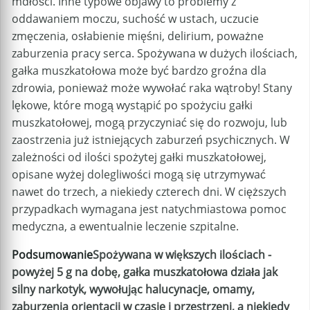
mdłości. Inne typowe objawy to problemy z
oddawaniem moczu, suchość w ustach, uczucie
zmęczenia, osłabienie mięśni, delirium, poważne
zaburzenia pracy serca. Spożywana w dużych ilościach,
gałka muszkatołowa może być bardzo groźna dla
zdrowia, ponieważ może wywołać raka wątroby! Stany
lękowe, które mogą wystąpić po spożyciu gałki
muszkatołowej, mogą przyczyniać się do rozwoju, lub
zaostrzenia już istniejących zaburzeń psychicznych. W
zależności od ilości spożytej gałki muszkatołowej,
opisane wyżej dolegliwości mogą się utrzymywać
nawet do trzech, a niekiedy czterech dni. W cięższych
przypadkach wymagana jest natychmiastowa pomoc
medyczna, a ewentualnie leczenie szpitalne.
Podsumowanie
Spożywana w większych ilościach -
powyżej 5 g na dobę, gałka muszkatołowa działa jak
silny narkotyk, wywołując halucynacje, omamy,
zaburzenia orientacji w czasie i przestrzeni, a niekiedy