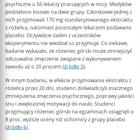
psychiczne u 56 lekarzy pracujących w nocy. Medyków
podzielono losowo na dwie grupy. Członkowie jednej z
nich przyjmowali 170 mg standaryzowanego ekstraktu
z różeńca, natomiast pozostałym lekarzom podawano
placebo. Oczywiście żaden z uczestników
eksperymentu nie wiedział co przyjmuje. Co ciekawe,
badanie wykazało, że różeniec górski może zmniejszyć
odczuwalne zmęczenie związane z wykonywaniem
zawodu aż o 20 procent (
źródło 5
).
W innym badaniu, w efekcie przyjmowania ekstraktu z
różeńca przez 20 dni, studenci doświadczyli znacznego
zmniejszenia zmęczenia psychicznego, poprawy jakości
snu i zwiększonej motywacji do nauki. Studenci
przyjmujący różeniec górski na egzaminach osiągnęli o
8 proc. wyższe oceny niż ochotnicy z grupy placebo
(
źródło 6
).