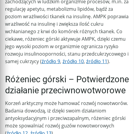
zachodzących w ludzkim organizmie procesów, m.in. za
regulację apetytu, metabolizmu lipidów, bądź za
poziom wrażliwości tkanek na insulinę. AMPK poprawia
wrażliwość na insulinę i zwiększa ilość cukru
wchłanianego z krwi do komórek różnych tkanek. Co
ciekawe, różeniec górski aktywuje AMPK, dzięki czemu
jego wysoki poziom w organizmie ogranicza ryzyko
rozwoju insulinooporności, stanu przedcukrzycowego i
samej cukrzycy (
źródło 9
,
źródło 10
,
źródło 11
).
Różeniec górski – Potwierdzone
działanie przeciwnowotworowe
Korzeń arktyczny może hamować rozwój nowotworów.
Badania dowodzą, iż dzięki swoim działaniom
antyoksydacyjnym i przeciwzapalnym, różeniec górski
może spowalniać rozwój guzów nowotworowych
(
źródło 12
,
źródło 13
).