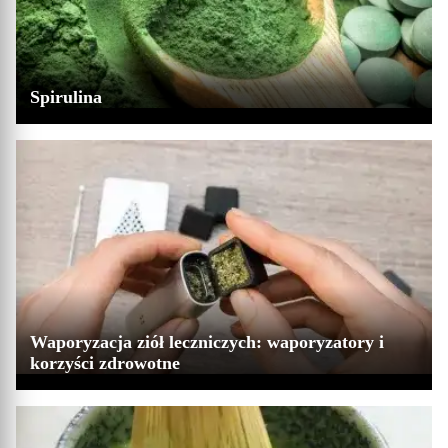
Spirulina
Waporyzacja ziół leczniczych: waporyzatory i
korzyści zdrowotne