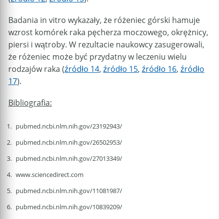
Badania in vitro wykazały, że różeniec górski hamuje
wzrost komórek raka pęcherza moczowego, okrężnicy,
piersi i wątroby. W rezultacie naukowcy zasugerowali,
że różeniec może być przydatny w leczeniu wielu
rodzajów raka (
źródło 14
,
źródło 15
,
źródło 16
,
źródło
17
).
Bibliografia:
pubmed.ncbi.nlm.nih.gov/23192943/
pubmed.ncbi.nlm.nih.gov/26502953/
pubmed.ncbi.nlm.nih.gov/27013349/
www.sciencedirect.com
pubmed.ncbi.nlm.nih.gov/11081987/
pubmed.ncbi.nlm.nih.gov/10839209/