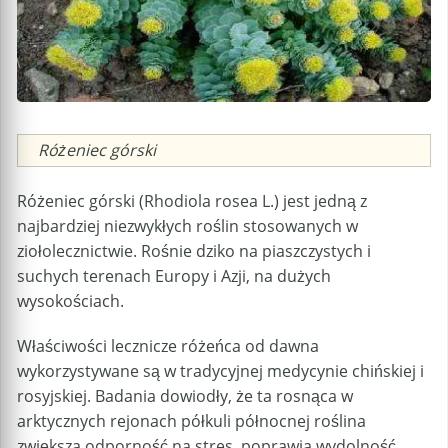
Caption
Różeniec górski
Różeniec górski (Rhodiola rosea L.) jest jedną z
najbardziej niezwykłych roślin stosowanych w
ziołolecznictwie. Rośnie dziko na piaszczystych i
suchych terenach Europy i Azji, na dużych
wysokościach.
Właściwości lecznicze różeńca od dawna
wykorzystywane są w tradycyjnej medycynie chińskiej i
rosyjskiej. Badania dowiodły, że ta rosnąca w
arktycznych rejonach półkuli północnej roślina
zwiększa odporność na stres, poprawia wydolność