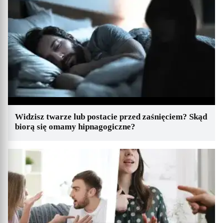
Widzisz twarze lub postacie przed zaśnięciem? Skąd
biorą się omamy hipnagogiczne?