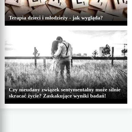
Terapia dzieci i młodzieży - jak wygląda?
Czy nieudany związek sentymentalny może silnie
skracać życie? Zaskakujące wyniki badań!