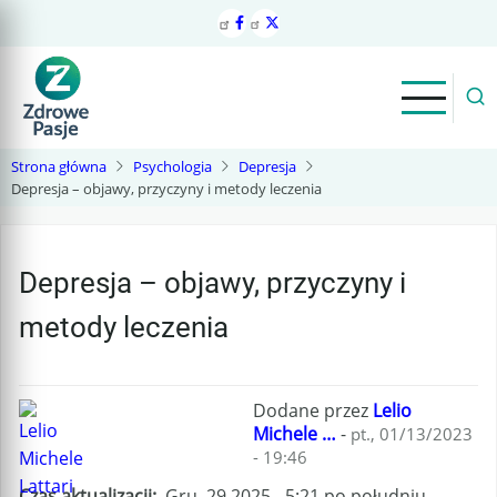
Przejdź
do
treści
Strona główna
Psychologia
Depresja
Depresja – objawy, przyczyny i metody leczenia
Depresja – objawy, przyczyny i
metody leczenia
Dodane przez
Lelio
Michele …
-
pt., 01/13/2023
- 19:46
Czas aktualizacji
Gru. 29 2025 - 5:21 po południu