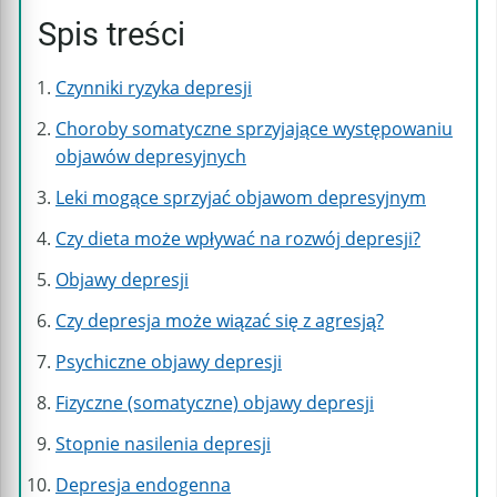
Spis treści
Czynniki ryzyka depresji
Choroby somatyczne sprzyjające występowaniu
objawów depresyjnych
Leki mogące sprzyjać objawom depresyjnym
Czy dieta może wpływać na rozwój depresji?
Objawy depresji
Czy depresja może wiązać się z agresją?
Psychiczne objawy depresji
Fizyczne (somatyczne) objawy depresji
Stopnie nasilenia depresji
Depresja endogenna