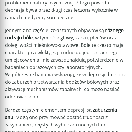
problemem natury psychicznej. Z tego powodu
depresja bywa przez długi czas leczona wyłącznie w
ramach medycyny somatycznej.
Jednym z najczęściej zgłaszanych objawów są
różnego
rodzaju bóle
, w tym bóle głowy, karku, pleców oraz
dolegliwości mięśniowo-stawowe. Bóle te często mają
charakter przewlekły, są trudne do jednoznacznego
umiejscowienia i nie zawsze znajdują potwierdzenie w
badaniach obrazowych czy laboratoryjnych.
Współczesne badania wskazują, że w depresji dochodzi
do zaburzeń przetwarzania bodźców bólowych oraz
aktywacji mechanizmów zapalnych, co może nasilać
odczuwanie bólu.
Bardzo częstym elementem depresji są
zaburzenia
snu
. Mogą one przyjmować postać trudności z
zasypianiem, częstych wybudzeń nocnych lub
wczesnego, porannego budzenia się, po którym nie