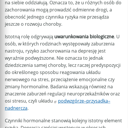
na siebie oddziałują. Oznacza to, że u różnych osób do
zachorowania mogą prowadzić odmienne drogi, a
obecność jednego czynnika ryzyka nie przesądza
jeszcze o rozwoju choroby.
Istotną rolę odgrywają
uwarunkowania biologiczne
. U
osób, w których rodzinach występowały zaburzenia
nastroju, ryzyko zachorowania na depresję jest
wyraźnie podwyższone. Nie oznacza to jednak
dziedziczenia samej choroby, lecz raczej predyspozycji
do określonego sposobu reagowania układu
nerwowego na stres, przeciążenie emocjonalne czy
zmiany hormonalne. Badania wskazują również na
znaczenie zaburzeń regulacji neuroprzekaźników oraz
osi stresu, czyli układu
podwzgórze–przysadka–
nadnercza
.
Czynniki hormonalne stanowią kolejny istotny element
ryzyka. Depresja częściej występuje w okresach