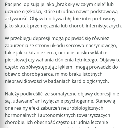
Pacjenci opisują je jako „brak siły w całym ciele” lub
uczucie ciężkości, które utrudnia nawet podstawową
aktywność. Objaw ten bywa błędnie interpretowany
jako skutek przemęczenia lub chorób internistycznych.
W przebiegu depresji mogą pojawiać się również
zaburzenia ze strony układu sercowo-naczyniowego,
takie jak kołatanie serca, uczucie ucisku w klatce
piersiowej czy wahania ciśnienia tętniczego. Objawy te
często współwystępują z lękiem i mogą prowadzić do
obaw o chorobę serca, mimo braku istotnych
nieprawidłowości w badaniach kardiologicznych.
Należy podkreślić, że somatyczne objawy depresji nie
są „udawane” ani wyłącznie psychogenne. Stanowią
one realny efekt zaburzeń neurobiologicznych,
hormonalnych i autonomicznych towarzyszących
chorobie. Ich obecność często utrudnia leczenie