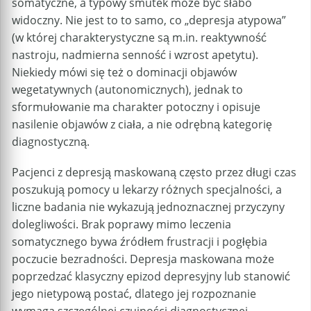
somatyczne, a typowy smutek może być słabo
widoczny. Nie jest to to samo, co „depresja atypowa”
(w której charakterystyczne są m.in. reaktywność
nastroju, nadmierna senność i wzrost apetytu).
Niekiedy mówi się też o dominacji objawów
wegetatywnych (autonomicznych), jednak to
sformułowanie ma charakter potoczny i opisuje
nasilenie objawów z ciała, a nie odrębną kategorię
diagnostyczną.
Pacjenci z depresją maskowaną często przez długi czas
poszukują pomocy u lekarzy różnych specjalności, a
liczne badania nie wykazują jednoznacznej przyczyny
dolegliwości. Brak poprawy mimo leczenia
somatycznego bywa źródłem frustracji i pogłębia
poczucie bezradności. Depresja maskowana może
poprzedzać klasyczny epizod depresyjny lub stanowić
jego nietypową postać, dlatego jej rozpoznanie
wymaga szczególnej czujności diagnostycznej.