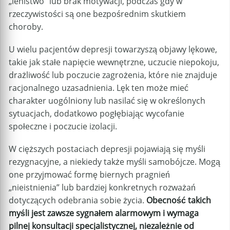
„lenistwo” lub brak motywacji, podczas gdy w
rzeczywistości są one bezpośrednim skutkiem
choroby.
U wielu pacjentów depresji towarzyszą objawy lękowe,
takie jak stałe napięcie wewnętrzne, uczucie niepokoju,
drażliwość lub poczucie zagrożenia, które nie znajduje
racjonalnego uzasadnienia. Lęk ten może mieć
charakter uogólniony lub nasilać się w określonych
sytuacjach, dodatkowo pogłębiając wycofanie
społeczne i poczucie izolacji.
W cięższych postaciach depresji pojawiają się myśli
rezygnacyjne, a niekiedy także myśli samobójcze. Mogą
one przyjmować formę biernych pragnień
„nieistnienia” lub bardziej konkretnych rozważań
dotyczących odebrania sobie życia.
Obecność takich
myśli jest zawsze sygnałem alarmowym i wymaga
pilnej konsultacji specjalistycznej, niezależnie od