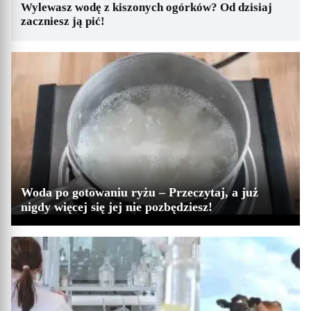
Wylewasz wodę z kiszonych ogórków? Od dzisiaj
zaczniesz ją pić!
Woda po gotowaniu ryżu – Przeczytaj, a już
nigdy więcej się jej nie pozbędziesz!