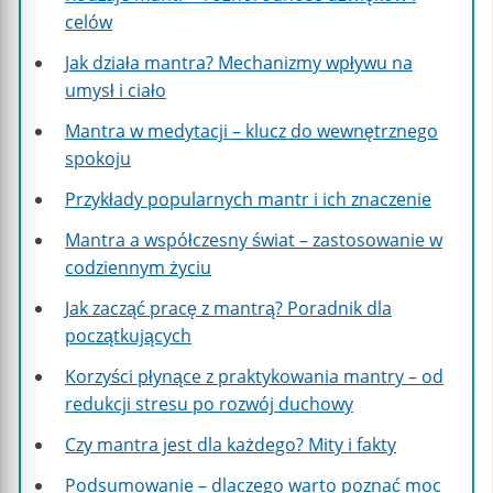
celów
Jak działa mantra? Mechanizmy wpływu na
umysł i ciało
Mantra w medytacji – klucz do wewnętrznego
spokoju
Przykłady popularnych mantr i ich znaczenie
Mantra a współczesny świat – zastosowanie w
codziennym życiu
Jak zacząć pracę z mantrą? Poradnik dla
początkujących
Korzyści płynące z praktykowania mantry – od
redukcji stresu po rozwój duchowy
Czy mantra jest dla każdego? Mity i fakty
Podsumowanie – dlaczego warto poznać moc