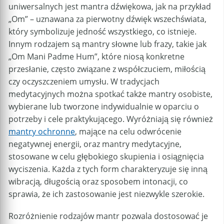
uniwersalnych jest mantra dźwiękowa, jak na przykład
„Om” – uznawana za pierwotny dźwięk wszechświata,
który symbolizuje jedność wszystkiego, co istnieje.
Innym rodzajem są mantry słowne lub frazy, takie jak
„Om Mani Padme Hum”, które niosą konkretne
przesłanie, często związane z współczuciem, miłością
czy oczyszczeniem umysłu. W tradycjach
medytacyjnych można spotkać także mantry osobiste,
wybierane lub tworzone indywidualnie w oparciu o
potrzeby i cele praktykującego. Wyróżniają się również
mantry ochronne
, mające na celu odwrócenie
negatywnej energii, oraz mantry medytacyjne,
stosowane w celu głębokiego skupienia i osiągnięcia
wyciszenia. Każda z tych form charakteryzuje się inną
wibracją, długością oraz sposobem intonacji, co
sprawia, że ich zastosowanie jest niezwykle szerokie.
Rozróżnienie rodzajów mantr pozwala dostosować je