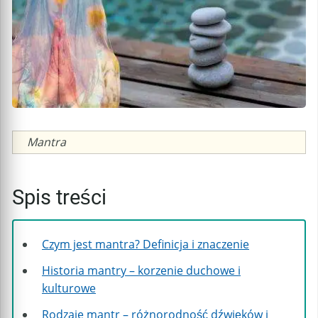
Caption
Mantra
Spis treści
Czym jest mantra? Definicja i znaczenie
Historia mantry – korzenie duchowe i
kulturowe
Rodzaje mantr – różnorodność dźwięków i