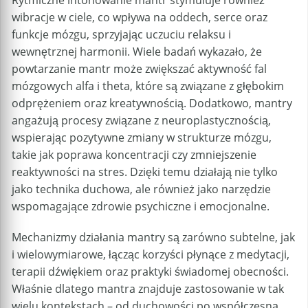
Rytmiczne intonowanie mantr stymuluje również
wibracje w ciele, co wpływa na oddech, serce oraz
funkcje mózgu, sprzyjając uczuciu relaksu i
wewnętrznej harmonii. Wiele badań wykazało, że
powtarzanie mantr może zwiększać aktywność fal
mózgowych alfa i theta, które są związane z głębokim
odprężeniem oraz kreatywnością. Dodatkowo, mantry
angażują procesy związane z neuroplastycznością,
wspierając pozytywne zmiany w strukturze mózgu,
takie jak poprawa koncentracji czy zmniejszenie
reaktywności na stres. Dzięki temu działają nie tylko
jako technika duchowa, ale również jako narzędzie
wspomagające zdrowie psychiczne i emocjonalne.
Mechanizmy działania mantry są zarówno subtelne, jak
i wielowymiarowe, łącząc korzyści płynące z medytacji,
terapii dźwiękiem oraz praktyki świadomej obecności.
Właśnie dlatego mantra znajduje zastosowanie w tak
wielu kontekstach – od duchowości po współczesną