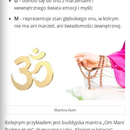
U
– odnosi się do snu z marzeniami i
wewnętrznego świata emocji i myśli;
M
– reprezentuje stan głębokiego snu, w którym
nie ma ani marzeń, ani świadomości zewnętrznej.
Mantra Aum
Kolejnym przykładem jest buddyjska mantra „Om Mani
Padme Hum”, tłumaczona jako „Klejnot w lotosie”,