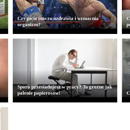
Czy picie moczu uzdrawia i wzmacnia
C
organizm?
p
Sporo przesiadujesz w pracy? To groźne jak
palenie papierosów!
C