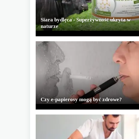
Siara bydlęca - Superżywność ukryta w
naturze
Czy e-papierosy mogą być zdrowe?