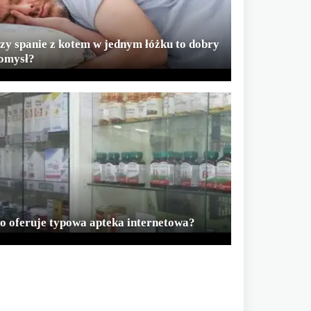
zy spanie z kotem w jednym łóżku to dobry
omysł?
o oferuje typowa apteka internetowa?