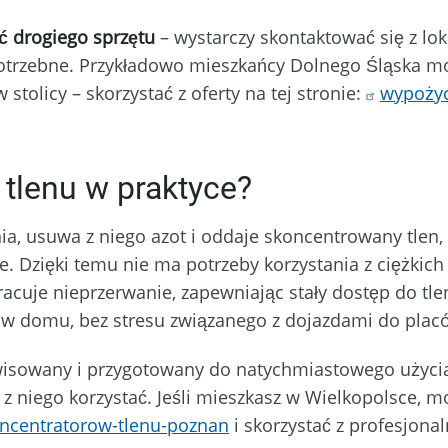
ć drogiego sprzętu
– wystarczy skontaktować się z lo
otrzebne. Przykładowo mieszkańcy Dolnego Śląska mo
w stolicy – skorzystać z oferty na tej stronie:
wypożyc
 tlenu w praktyce?
nia, usuwa z niego azot i oddaje skoncentrowany tle
 Dzięki temu nie ma potrzeby korzystania z ciężkich
acuje nieprzerwanie, zapewniając stały dostęp do tle
j w domu, bez stresu związanego z dojazdami do pla
erwisowany i przygotowany do natychmiastowego użyc
ak z niego korzystać. Jeśli mieszkasz w Wielkopolsce, 
oncentratorow-tlenu-poznan
i skorzystać z profesjona