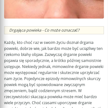
Caption
Drgająca powieka - Co może oznaczać?
Każdy, kto choć raz w swoim życiu doznał drgania
powieki, dobrze wie, jak bardzo może być uciążliwy ten
rzekomo błahy objaw. Zazwyczaj drganie powieki
pojawia się sporadycznie, a krótko później samoistnie
ustępuje. Niekiedy jednak, mimowolne drganie powieki
może występować regularnie i skutecznie uprzykrzać
nam życie. Pojedyncze epizody mimowolnych skurczy
powiek mogą być spowodowane zwyczajnym
zmęczeniem, bądź codziennym stresem. W
rzeczywistości skacząca powieka może mieć bardzo
wiele przyczyn. Choć czasami uporczywe drganie