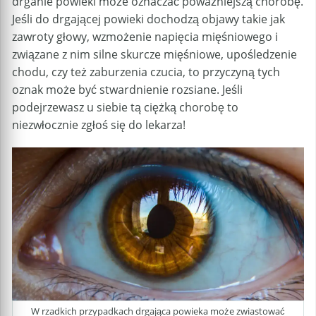
drganie powieki może oznaczać poważniejszą chorobę.
Jeśli do drgającej powieki dochodzą objawy takie jak
zawroty głowy, wzmożenie napięcia mięśniowego i
związane z nim silne skurcze mięśniowe, upośledzenie
chodu, czy też zaburzenia czucia, to przyczyną tych
oznak może być stwardnienie rozsiane. Jeśli
podejrzewasz u siebie tą ciężką chorobę to
niezwłocznie zgłoś się do lekarza!
W rzadkich przypadkach drgająca powieka może zwiastować