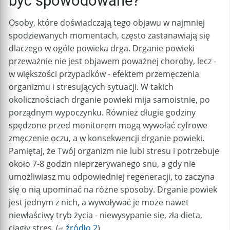
być spowodowane?
Osoby, które doświadczają tego objawu w najmniej
spodziewanych momentach, często zastanawiają się
dlaczego w ogóle powieka drga. Drganie powieki
przeważnie nie jest objawem poważnej choroby, lecz -
w większości przypadków - efektem przemęczenia
organizmu i stresujących sytuacji. W takich
okolicznościach drganie powieki mija samoistnie, po
porządnym wypoczynku. Również długie godziny
spędzone przed monitorem mogą wywołać cyfrowe
zmęczenie oczu, a w konsekwencji drganie powieki.
Pamiętaj, że Twój organizm nie lubi stresu i potrzebuje
około 7-8 godzin nieprzerywanego snu, a gdy nie
umożliwiasz mu odpowiedniej regeneracji, to zaczyna
się o nią upominać na różne sposoby. Drganie powiek
jest jednym z nich, a wywoływać je może nawet
niewłaściwy tryb życia - niewysypanie się, zła dieta,
ciągły stres. (
źródło 2
)