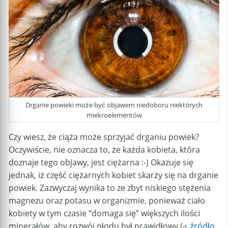
Drganie powieki może być objawem niedoboru niektórych
miekroelementów
Czy wiesz, że ciąża może sprzyjać drganiu powiek?
Oczywiście, nie oznacza to, że każda kobieta, która
doznaje tego objawy, jest ciężarna :-) Okazuje się
jednak, iż część ciężarnych kobiet skarży się na drganie
powiek. Zazwyczaj wynika to ze zbyt niskiego stężenia
magnezu oraz potasu w organizmie, ponieważ ciało
kobiety w tym czasie “domaga się” większych ilości
minerałów, aby rozwój płodu był prawidłowy (
źródło