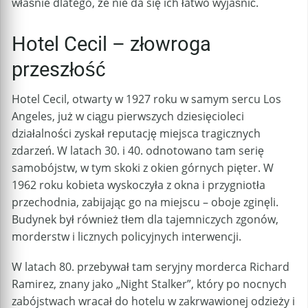
właśnie dlatego, że nie da się ich łatwo wyjaśnić.
Hotel Cecil – złowroga
przeszłość
Hotel Cecil, otwarty w 1927 roku w samym sercu Los
Angeles, już w ciągu pierwszych dziesięcioleci
działalności zyskał reputację miejsca tragicznych
zdarzeń. W latach 30. i 40. odnotowano tam serię
samobójstw, w tym skoki z okien górnych pięter. W
1962 roku kobieta wyskoczyła z okna i przygniotła
przechodnia, zabijając go na miejscu – oboje zginęli.
Budynek był również tłem dla tajemniczych zgonów,
morderstw i licznych policyjnych interwencji.
W latach 80. przebywał tam seryjny morderca Richard
Ramirez, znany jako „Night Stalker”, który po nocnych
zabójstwach wracał do hotelu w zakrwawionej odzieży i