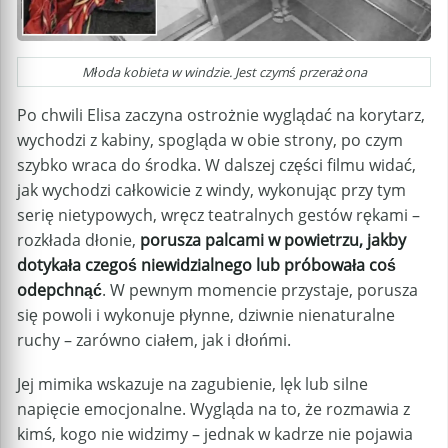
Młoda kobieta w windzie. Jest czymś przerażona
Po chwili Elisa zaczyna ostrożnie wyglądać na korytarz,
wychodzi z kabiny, spogląda w obie strony, po czym
szybko wraca do środka. W dalszej części filmu widać,
jak wychodzi całkowicie z windy, wykonując przy tym
serię nietypowych, wręcz teatralnych gestów rękami –
rozkłada dłonie,
porusza palcami w powietrzu, jakby
dotykała czegoś niewidzialnego lub próbowała coś
odepchnąć
. W pewnym momencie przystaje, porusza
się powoli i wykonuje płynne, dziwnie nienaturalne
ruchy – zarówno ciałem, jak i dłońmi.
Jej mimika wskazuje na zagubienie, lęk lub silne
napięcie emocjonalne. Wygląda na to, że rozmawia z
kimś, kogo nie widzimy – jednak w kadrze nie pojawia