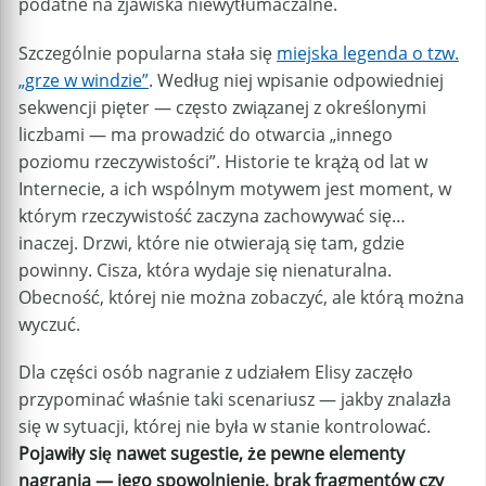
podatne na zjawiska niewytłumaczalne.
Szczególnie popularna stała się
miejska legenda o tzw.
„grze w windzie”
. Według niej wpisanie odpowiedniej
sekwencji pięter — często związanej z określonymi
liczbami — ma prowadzić do otwarcia „innego
poziomu rzeczywistości”. Historie te krążą od lat w
Internecie, a ich wspólnym motywem jest moment, w
którym rzeczywistość zaczyna zachowywać się…
inaczej. Drzwi, które nie otwierają się tam, gdzie
powinny. Cisza, która wydaje się nienaturalna.
Obecność, której nie można zobaczyć, ale którą można
wyczuć.
Dla części osób nagranie z udziałem Elisy zaczęło
przypominać właśnie taki scenariusz — jakby znalazła
się w sytuacji, której nie była w stanie kontrolować.
Pojawiły się nawet sugestie, że pewne elementy
nagrania — jego spowolnienie, brak fragmentów czy