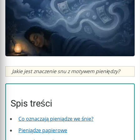
Caption
Jakie jest znaczenie snu z motywem pieniędzy?
Spis treści
Co oznaczają pieniądze we śnie?
Pieniądze papierowe