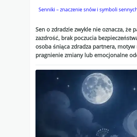
Senniki – znaczenie snów i symboli sennyc
Sen o zdradzie zwykle nie oznacza, że p
zazdrość, brak poczucia bezpieczeństwa,
osoba śniąca zdradza partnera, motyw 
pragnienie zmiany lub emocjonalne od