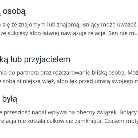
ą osobą
się ze znajomym lub znajomą. Śniący może uważać, że
ze sukcesy albo łatwiej nawiązuje relacje. Sen nie m
łką lub przyjacielem
fania do partnera oraz rozczarowanie bliską osobą. 
 sobą silniejszą więź, albo lęk przed utratą swojego 
 byłą
że przeszłość nadal wpływa na obecny związek. Śnią
relacja nie została całkowicie zamknięta. Czasem mo