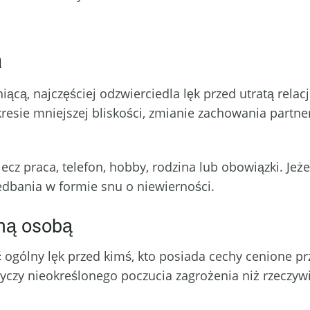
a
ącą, najczęściej odzwierciedla lęk przed utratą relac
resie mniejszej bliskości, zmianie zachowania partnera
ecz praca, telefon, hobby, rodzina lub obowiązki. Jeż
dbania w formie snu o niewierności.
omą osobą
gólny lęk przed kimś, kto posiada cechy cenione pr
tyczy nieokreślonego poczucia zagrożenia niż rzeczy