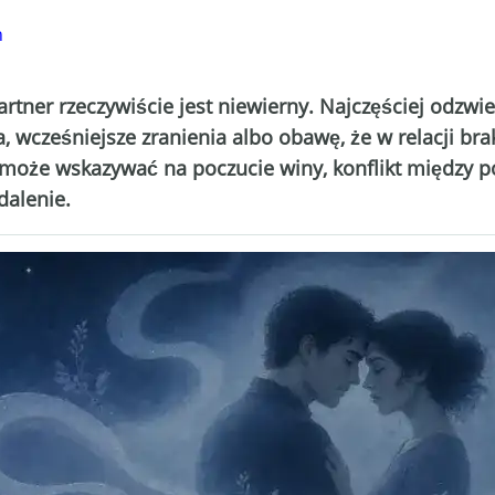
h
artner rzeczywiście jest niewierny. Najczęściej odzwi
 wcześniejsze zranienia albo obawę, że w relacji braku
może wskazywać na poczucie winy, konflikt między p
dalenie.