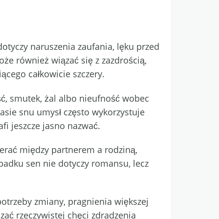
otyczy naruszenia zaufania, lęku przed
że również wiązać się z zazdrością,
ącego całkowicie szczery.
, smutek, żal albo nieufność wobec
zasie snu umysł często wykorzystuje
afi jeszcze jasno nazwać.
ierać między partnerem a rodziną,
adku sen nie dotyczy romansu, lecz
otrzeby zmiany, pragnienia większej
ać rzeczywistej chęci zdradzenia