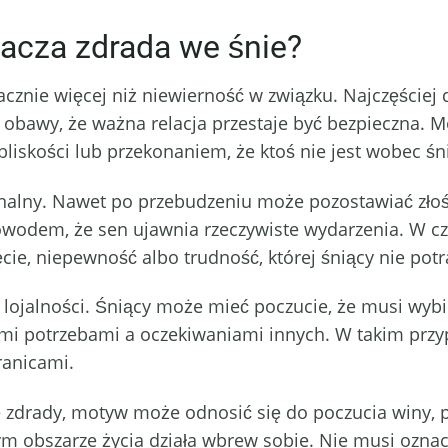
nacza zdrada we śnie?
nie więcej niż niewierność w związku. Najczęściej d
obawy, że ważna relacja przestaje być bezpieczna. Mo
iskości lub przekonaniem, że ktoś nie jest wobec śni
lny. Nawet po przebudzeniu może pozostawiać złość
dowodem, że sen ujawnia rzeczywiste wydarzenia. W c
cie, niepewność albo trudność, której śniący nie potr
 lojalności. Śniący może mieć poczucie, że musi wyb
i potrzebami a oczekiwaniami innych. W takim przyp
ranicami.
ę zdrady, motyw może odnosić się do poczucia winy, p
 obszarze życia działa wbrew sobie. Nie musi oznacz