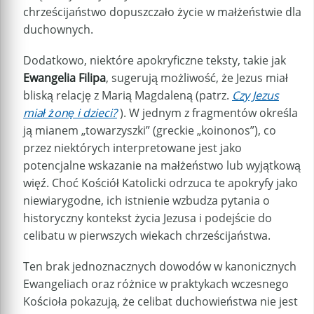
chrześcijaństwo dopuszczało życie w małżeństwie dla
duchownych.
Dodatkowo, niektóre apokryficzne teksty, takie jak
Ewangelia Filipa
, sugerują możliwość, że Jezus miał
bliską relację z Marią Magdaleną (patrz.
Czy Jezus
miał żonę i dzieci?
). W jednym z fragmentów określa
ją mianem „towarzyszki” (greckie „koinonos”), co
przez niektórych interpretowane jest jako
potencjalne wskazanie na małżeństwo lub wyjątkową
więź. Choć Kościół Katolicki odrzuca te apokryfy jako
niewiarygodne, ich istnienie wzbudza pytania o
historyczny kontekst życia Jezusa i podejście do
celibatu w pierwszych wiekach chrześcijaństwa.
Ten brak jednoznacznych dowodów w kanonicznych
Ewangeliach oraz różnice w praktykach wczesnego
Kościoła pokazują, że celibat duchowieństwa nie jest