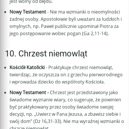
jest wolny od błędu.
Nowy Testament
- Nie ma wzmianki o nieomylności
żadnej osoby. Apostołowie byli uważani za ludzkich i
omylnych, np. Paweł publicznie upominał Piotra za
jego postępowanie wobec pogan (Ga 2,11-14).
10. Chrzest niemowląt
Kościół Katolicki
- Praktykuje chrzest niemowląt,
twierdząc, że oczyszcza on z grzechu pierworodnego
i wprowadza dziecko do wspólnoty Kościoła.
Nowy Testament -
Chrzest jest przedstawiony jako
świadome wyznanie wiary, co sugeruje, że powinien
być praktykowany przez osoby świadome swojej
decyzji, np. „Uwierz w Pana Jezusa, a zbawisz siebie i
swój dom” (Dz 16,31-33). Nie ma wyraźnej wzmianki o
chrzcie niemowląt.