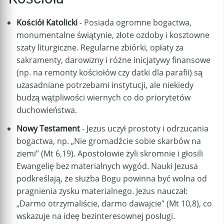
Kościół Katolicki
- Posiada ogromne bogactwa,
monumentalne świątynie, złote ozdoby i kosztowne
szaty liturgiczne. Regularne zbiórki, opłaty za
sakramenty, darowizny i różne inicjatywy finansowe
(np. na remonty kościołów czy datki dla parafii) są
uzasadniane potrzebami instytucji, ale niekiedy
budzą wątpliwości wiernych co do priorytetów
duchowieństwa.
Nowy Testament
- Jezus uczył prostoty i odrzucania
bogactwa, np. „Nie gromadźcie sobie skarbów na
ziemi” (Mt 6,19). Apostołowie żyli skromnie i głosili
Ewangelię bez materialnych wygód. Nauki Jezusa
podkreślają, że służba Bogu powinna być wolna od
pragnienia zysku materialnego. Jezus nauczał:
„Darmo otrzymaliście, darmo dawajcie” (Mt 10,8), co
wskazuje na ideę bezinteresownej posługi.