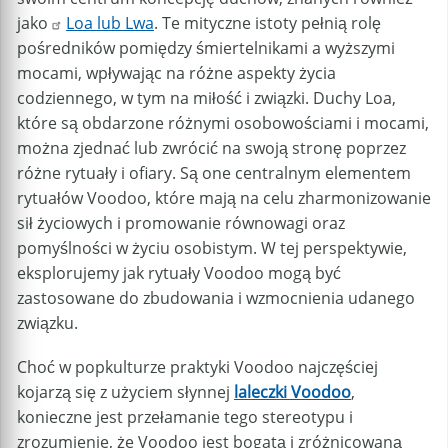
jako
Loa lub Lwa
. Te mityczne istoty pełnią rolę
pośredników pomiędzy śmiertelnikami a wyższymi
mocami, wpływając na różne aspekty życia
codziennego, w tym na miłość i związki. Duchy Loa,
które są obdarzone różnymi osobowościami i mocami,
można zjednać lub zwrócić na swoją stronę poprzez
różne rytuały i ofiary. Są one centralnym elementem
rytuałów Voodoo, które mają na celu zharmonizowanie
sił życiowych i promowanie równowagi oraz
pomyślności w życiu osobistym. W tej perspektywie,
eksplorujemy jak rytuały Voodoo mogą być
zastosowane do zbudowania i wzmocnienia udanego
związku.
Choć w popkulturze praktyki Voodoo najczęściej
kojarzą się z użyciem słynnej
laleczki Voodoo
,
konieczne jest przełamanie tego stereotypu i
zrozumienie, że Voodoo jest bogatą i zróżnicowaną