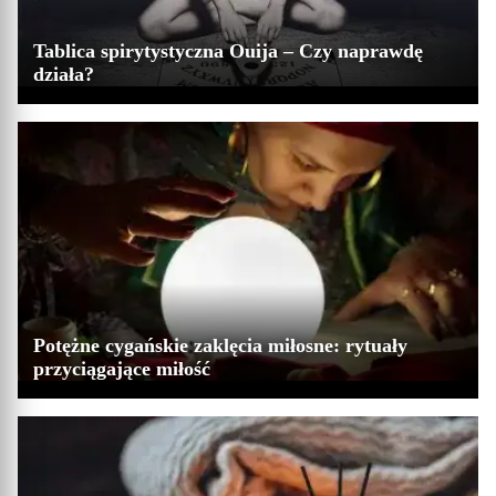
Tablica spirytystyczna Ouija – Czy naprawdę
działa?
Potężne cygańskie zaklęcia miłosne: rytuały
przyciągające miłość