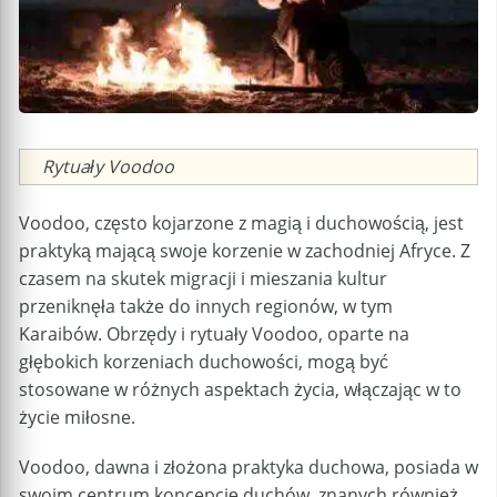
Caption
Rytuały Voodoo
Voodoo, często kojarzone z magią i duchowością, jest
praktyką mającą swoje korzenie w zachodniej Afryce. Z
czasem na skutek migracji i mieszania kultur
przeniknęła także do innych regionów, w tym
Karaibów. Obrzędy i rytuały Voodoo, oparte na
głębokich korzeniach duchowości, mogą być
stosowane w różnych aspektach życia, włączając w to
życie miłosne.
Voodoo, dawna i złożona praktyka duchowa, posiada w
swoim centrum koncepcję duchów, znanych również