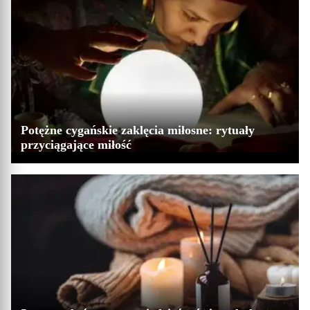
Potężne cygańskie zaklęcia miłosne: rytuały
przyciągające miłość