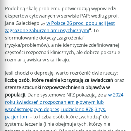
Podobną skalę problemu potwierdzają wypowiedzi
ekspertów cytowanych w serwisie PAP: według prof.
Jana Gałeckiego
„
w Polsce 26 proc. populacji jest
zagrożone zaburzeniami psychicznymi
”
. To
sformułowanie dotyczy „zagrożenia”
(ryzyka/problemów), a nie identycznie zdefiniowanej
częstości rozpoznań klinicznych, ale dobrze pokazuje
rozmiar zjawiska w skali kraju.
Jeśli chodzi o depresję, warto rozróżnić dwie rzeczy:
liczbę osób, które realnie korzystają ze świadczeń
oraz
szersze szacunki rozpowszechnienia objawów w
populacji
. Dane systemowe NFZ pokazują, że
w 2024
roku świadczeń z rozpoznaniem głównym lub
współistniejącym depresji udzielono 878,3 tys.
pacjentom
– to liczba osób, które „wchodzą” do
systemu leczenia (i nie obejmuje tych, którzy nie