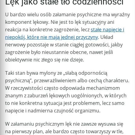
Lęk jako stałe tło codzienności
U bardzo wielu osób załamanie psychiczne ma wyraźny
komponent lękowy. Nie jest to lęk sytuacyjny ani
reakcja na konkretne zagrożenie, lecz
stałe napięcie i
niepokój, które nie mają jednej przyczyny
. Układ
nerwowy pozostaje w stanie ciągłej gotowości, jakby
zagrożenie było nieustannie obecne, nawet jeśli
obiektywnie nic złego się nie dzieje.
Taki stan bywa mylony ze „słabą odpornością
psychiczną”, przewrażliwieniem albo cechą charakteru.
W rzeczywistości często odpowiada mechanizmom
znanym z zaburzeń lękowych uogólnionych, w których
to nie konkretna sytuacja jest problemem, lecz samo
napięcie i nadmierna czujność organizmu.
W załamaniu psychicznym lęk nie zawsze wysuwa się
na pierwszy plan, ale bardzo często towarzyszy w tle,