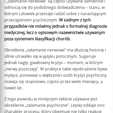
i „załamanie nerwowe” są często używane zamiennie i
odnoszą się do podobnego doświadczenia – stanu, w
którym człowiek przestaje radzić sobie z narastającym
przeciążeniem psychicznym.
W żadnym z tych
przypadków nie mówimy jednak o formalnej diagnozie
medycznej, lecz o opisowym nazewnictwie używanym
poza systemem klasyfikacji chorób
.
Określenie „załamanie nerwowe” ma dłuższą historię i
silnie utrwaliło się w języku potocznym. Sugeruje
jednak nagły, gwałtowny kryzys – moment, w którym
„nerwy puszczają”. W praktyce takie wyobrażenie bywa
mylące, ponieważ u większości osób kryzys psychiczny
rozwija się stopniowo, często przez wiele miesięcy, a
nawet lat.
Z tego powodu w niniejszym tekście używane jest
określenie „załamanie psychiczne”. Lepiej oddaje ono
charakter procesu, który obejmuje nie tylko reakcje