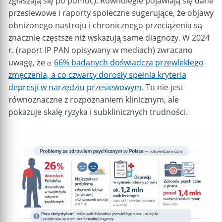
zgłaszają się po pomoc). Równolegle pojawiają się dane
przesiewowe i raporty społeczne sugerujące, że objawy
obniżonego nastroju i chronicznego przeciążenia są
znacznie częstsze niż wskazują same diagnozy. W 2024
r. (raport IP PAN opisywany w mediach) zwracano
uwagę, że
66% badanych doświadcza przewlekłego
zmęczenia, a co czwarty dorosły spełnia kryteria
depresji w narzędziu przesiewowym
. To nie jest
równoznaczne z rozpoznaniem klinicznym, ale
pokazuje skalę ryzyka i subklinicznych trudności.