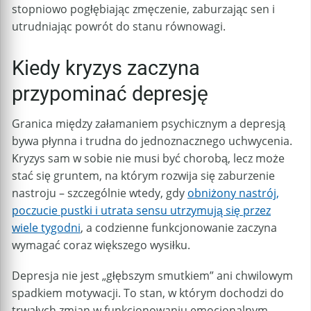
stopniowo pogłębiając zmęczenie, zaburzając sen i
utrudniając powrót do stanu równowagi.
Kiedy kryzys zaczyna
przypominać depresję
Granica między załamaniem psychicznym a depresją
bywa płynna i trudna do jednoznacznego uchwycenia.
Kryzys sam w sobie nie musi być chorobą, lecz może
stać się gruntem, na którym rozwija się zaburzenie
nastroju – szczególnie wtedy, gdy
obniżony nastrój,
poczucie pustki i utrata sensu utrzymują się przez
wiele tygodni
, a codzienne funkcjonowanie zaczyna
wymagać coraz większego wysiłku.
Depresja nie jest „głębszym smutkiem” ani chwilowym
spadkiem motywacji. To stan, w którym dochodzi do
trwałych zmian w funkcjonowaniu emocjonalnym,