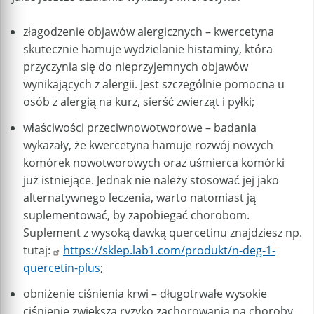
złagodzenie objawów alergicznych – kwercetyna
skutecznie hamuje wydzielanie histaminy, która
przyczynia się do nieprzyjemnych objawów
wynikających z alergii. Jest szczególnie pomocna u
osób z alergią na kurz, sierść zwierząt i pyłki;
właściwości przeciwnowotworowe – badania
wykazały, że kwercetyna hamuje rozwój nowych
komórek nowotworowych oraz uśmierca komórki
już istniejące. Jednak nie należy stosować jej jako
alternatywnego leczenia, warto natomiast ją
suplementować, by zapobiegać chorobom.
Suplement z wysoką dawką quercetinu znajdziesz np.
tutaj:
https://sklep.lab1.com/produkt/n-deg-1-
quercetin-plus
;
obniżenie ciśnienia krwi – długotrwałe wysokie
ciśnienie zwiększa ryzyko zachorowania na choroby