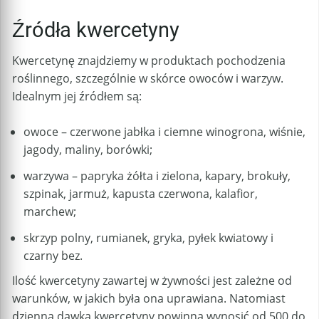
Źródła kwercetyny
Kwercetynę znajdziemy w produktach pochodzenia
roślinnego, szczególnie w skórce owoców i warzyw.
Idealnym jej źródłem są:
owoce – czerwone jabłka i ciemne winogrona, wiśnie,
jagody, maliny, borówki;
warzywa – papryka żółta i zielona, kapary, brokuły,
szpinak, jarmuż, kapusta czerwona, kalafior,
marchew;
skrzyp polny, rumianek, gryka, pyłek kwiatowy i
czarny bez.
Ilość kwercetyny zawartej w żywności jest zależne od
warunków, w jakich była ona uprawiana. Natomiast
dzienna dawka kwercetyny powinna wynosić od 500 do