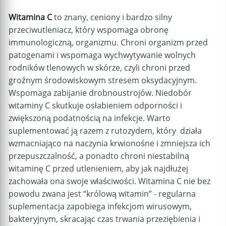
Witamina C
to znany, ceniony i bardzo silny
przeciwutleniacz, który wspomaga obronę
immunologiczną, organizmu. Chroni organizm przed
patogenami i wspomaga wychwytywanie wolnych
rodników tlenowych w skórze, czyli chroni przed
groźnym środowiskowym stresem oksydacyjnym.
Wspomaga zabijanie drobnoustrojów. Niedobór
witaminy C skutkuje osłabieniem odporności i
zwiększoną podatnością na infekcje. Warto
suplementować ją razem z rutozydem, który działa
wzmacniająco na naczynia krwionośne i zmniejsza ich
przepuszczalność, a ponadto chroni niestabilną
witaminę C przed utlenieniem, aby jak najdłużej
zachowała ona swoje właściwości. Witamina C nie bez
powodu zwana jest “królową witamin” - regularna
suplementacja zapobiega infekcjom wirusowym,
bakteryjnym, skracając czas trwania przeziębienia i