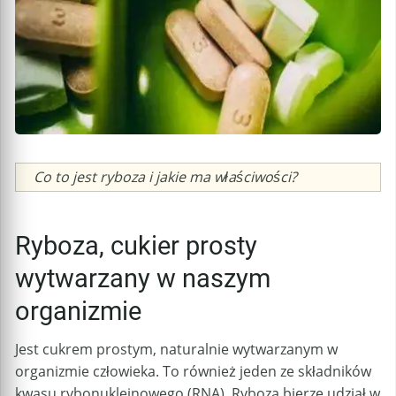
Caption
Co to jest ryboza i jakie ma właściwości?
Ryboza, cukier prosty
wytwarzany w naszym
organizmie
Jest cukrem prostym, naturalnie wytwarzanym w
organizmie człowieka. To również jeden ze składników
kwasu rybonukleinowego (RNA). Ryboza bierze udział w