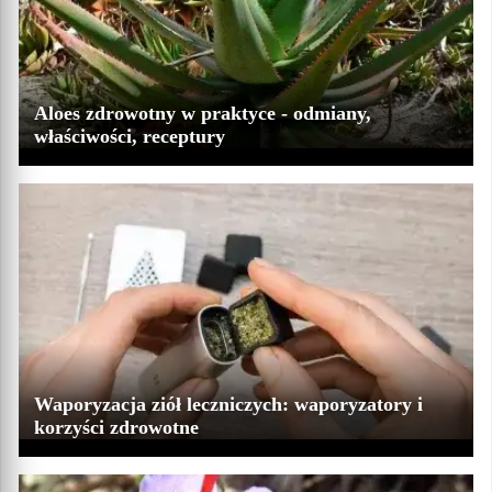
Aloes zdrowotny w praktyce - odmiany,
właściwości, receptury
Waporyzacja ziół leczniczych: waporyzatory i
korzyści zdrowotne