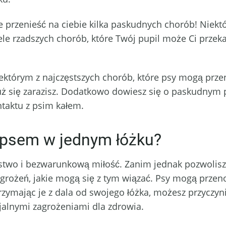
że przenieść na ciebie kilka paskudnych chorób! Niektó
le rzadszych chorób, które Twój pupil może Ci przekaz
iektórym z najczęstszych chorób, które psy mogą prz
już się zarazisz. Dodatkowo dowiesz się o paskudnym pr
taktu z psim kałem.
 psem w jednym łóżku?
two i bezwarunkową miłość. Zanim jednak pozwolis
agrożeń, jakie mogą się z tym wiązać. Psy mogą przeno
Trzymając je z dala od swojego łóżka, możesz przyczyn
jalnymi zagrożeniami dla zdrowia.