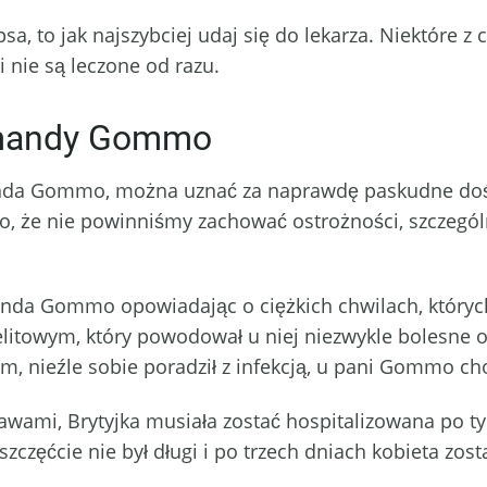
 psa, to jak najszybciej udaj się do lekarza. Niektór
i nie są leczone od razu.
Amandy Gommo
manda Gommo, można uznać za naprawdę paskudne doś
a to, że nie powinniśmy zachować ostrożności, szczegó
anda Gommo opowiadając o ciężkich chwilach, któryc
litowym, który powodował u niej niezwykle bolesne o
 nieźle sobie poradził z infekcją, u pani Gommo cho
jawami, Brytyjka musiała zostać hospitalizowana po ty
 szczęćcie nie był długi i po trzech dniach kobieta zos