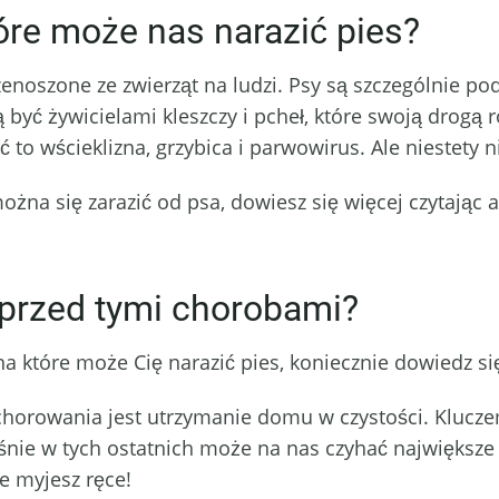
tóre może nas narazić pies?
zenoszone ze zwierząt na ludzi. Psy są szczególnie p
być żywicielami kleszczy i pcheł, które swoją drogą r
to wścieklizna, grzybica i parwowirus. Ale niestety ni
żna się zarazić od psa, dowiesz się więcej czytając a
 przed tymi chorobami?
 na które może Cię narazić pies, koniecznie dowiedz si
horowania jest utrzymanie domu w czystości. Klucze
aśnie w tych ostatnich może na nas czyhać największe 
e myjesz ręce!