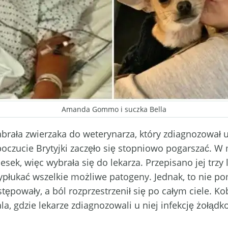
Amanda Gommo i suczka Bella
rała zwierzaka do weterynarza, który zdiagnozował 
czucie Brytyjki zaczęło się stopniowo pogarszać. W 
sek, więc wybrała się do lekarza. Przepisano jej trzy
ypłukać wszelkie możliwe patogeny. Jednak, to nie po
tępowały, a ból rozprzestrzenił się po całym ciele. 
a, gdzie lekarze zdiagnozowali u niej infekcję żołądko