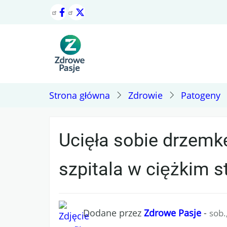
Przejdź
do
treści
Strona główna
Zdrowie
Patogeny
Ucięła sobie drzemkę
szpitala w ciężkim s
Dodane przez
Zdrowe Pasje
-
sob.