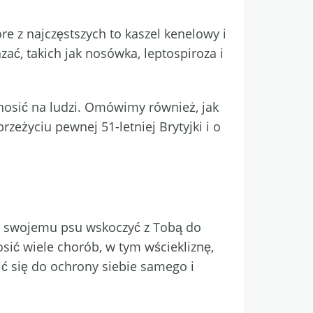
re z najczęstszych to kaszel kenelowy i
ać, takich jak nosówka, leptospiroza i
enosić na ludzi. Omówimy również, jak
zeżyciu pewnej 51-letniej Brytyjki i o
z swojemu psu wskoczyć z Tobą do
sić wiele chorób, w tym wściekliznę,
ić się do ochrony siebie samego i