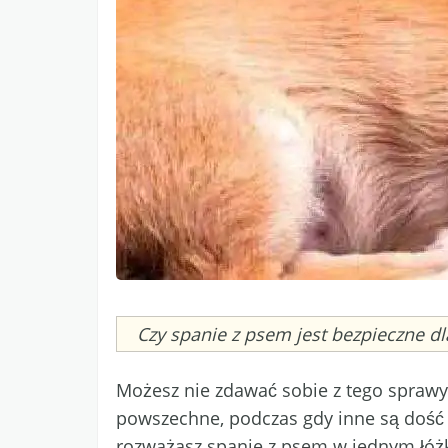
Caption
Czy spanie z psem jest bezpieczne dl
Możesz nie zdawać sobie z tego sprawy,
powszechne, podczas gdy inne są dość 
rozważasz spanie z psem w jednym łóż