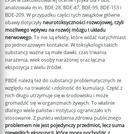
EFSA w zaktualizowanej ocenie ryzyka dla PBDE
analizowała m.in. BDE-28, BDE-47, BDE-99, BDE-153 i
BDE-209. W przypadku części tych związków główne
obawy dotyczyły
neurotoksyczności rozwojowej, czyli
możliwego wpływu na rozwój mózgu i układu
nerwowego
. To nie są efekty, które widać natychmiast
po jednorazowym kontakcie. W toksykologii takich
substancji ważne są małe dawki, czas trwania
narażenia, wiek osoby narażonej oraz łączna
ekspozycja z wielu źródeł.
PBDE należą też do substancji problematycznych ze
względu na trwałość i zdolność do kumulacji. Część z
nich długo utrzymuje się w środowisku i może
gromadzić się w organizmach żywych. To właśnie
dlatego wiele państw i instytucji ograniczało ich
stosowanie. Z punktu widzenia zdrowia publicznego
problemem nie jest pojedynczy przedmiot, lecz suma
niewielkich ekspozycji, które mogą pochodzić z