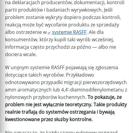
na deklaracjach producentów, dokumentacji, kontroli
partii produktów i badaniach wyrywkowych. Jeśli
problem zostanie wykryty dopiero podczas kontroli,
reakcją może być wycofanie produktu ze sprzedaży
albo ostrzeżenie w
systemie RASFF
. Ale dla
konsumentów, którzy kupili taki wyrób wcześniej,
informacja często przychodzi za późno — albo nie
dociera wcale.
W unijnym systemie RASFF pojawiają się zgłoszenia
dotyczące takich wyrobów. Przykładowo
odnotowywano przypadki migracji pierwszorzędowych
amin aromatycznych lub 4,4’-diaminodifenylometanu z
nylonowych przyborów kuchennych.
To pokazuje, że
problem nie jest wyłącznie teoretyczny. Takie produkty
realnie trafiają do systemów ostrzegania i bywają
kwestionowane przez służby kontrolne.
Nie oznacza to, że każdy czarny nylonowy przyrząd