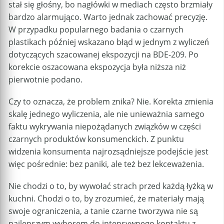
stał się głośny, bo nagłówki w mediach często brzmiały
bardzo alarmująco. Warto jednak zachować precyzję.
W przypadku popularnego badania o czarnych
plastikach później wskazano błąd w jednym z wyliczeń
dotyczących szacowanej ekspozycji na BDE-209. Po
korekcie oszacowana ekspozycja była niższa niż
pierwotnie podano.
Czy to oznacza, że problem znika? Nie. Korekta zmienia
skalę jednego wyliczenia, ale nie unieważnia samego
faktu wykrywania niepożądanych związków w części
czarnych produktów konsumenckich. Z punktu
widzenia konsumenta najrozsądniejsze podejście jest
więc pośrednie: bez paniki, ale też bez lekceważenia.
Nie chodzi o to, by wywołać strach przed każdą łyżką w
kuchni. Chodzi o to, by zrozumieć, że materiały mają
swoje ograniczenia, a tanie czarne tworzywa nie są
najlepszym wyborem do intensywnego kontaktu z