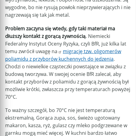
wygodne, bo nie rysują powłok nieprzywierających i nie
nagrzewają się tak jak metal.
Problem zaczyna się wtedy, gdy taki materiał ma
dłuższy kontakt z gorącą żywnością
. Niemiecki
Federalny Instytut Oceny Ryzyka, czyli BfR, już kilka lat
temu zwrócił uwagę na
migrację tzw. oligomerów
poliamidu z przyborów kuchennych do jedzenia
.
Chodzi o niewielkie cząsteczki powstające w związku z
budową tworzywa. W swojej ocenie BfR zalecał, aby
kontakt przyborów z poliamidu z gorącą żywnością był
możliwie krótki, zwłaszcza przy temperaturach powyżej
70°C.
To ważny szczegół, bo 70°C nie jest temperaturą
ekstremalną. Gorąca zupa, sos, świeżo ugotowany
makaron, kasza, ryż, gulasz czy mleko podgrzewane w
garnku mogą mieć więcej. W kuchni bardzo łatwo